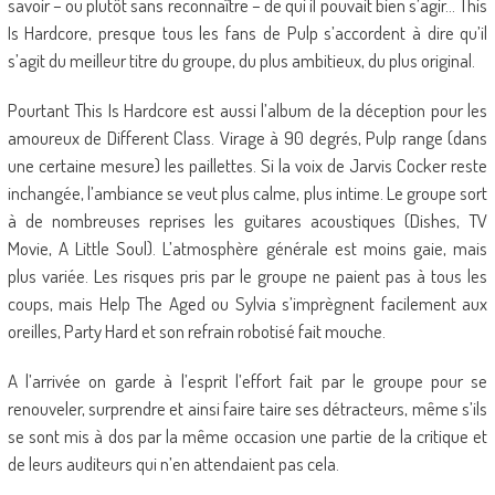
savoir – ou plutôt sans reconnaître – de qui il pouvait bien s’agir… This
Is Hardcore, presque tous les fans de Pulp s’accordent à dire qu’il
s’agit du meilleur titre du groupe, du plus ambitieux, du plus original.
Pourtant This Is Hardcore est aussi l’album de la déception pour les
amoureux de Different Class. Virage à 90 degrés, Pulp range (dans
une certaine mesure) les paillettes. Si la voix de Jarvis Cocker reste
inchangée, l’ambiance se veut plus calme, plus intime. Le groupe sort
à de nombreuses reprises les guitares acoustiques (Dishes, TV
Movie, A Little Soul). L’atmosphère générale est moins gaie, mais
plus variée. Les risques pris par le groupe ne paient pas à tous les
coups, mais Help The Aged ou Sylvia s’imprègnent facilement aux
oreilles, Party Hard et son refrain robotisé fait mouche.
A l’arrivée on garde à l’esprit l’effort fait par le groupe pour se
renouveler, surprendre et ainsi faire taire ses détracteurs, même s’ils
se sont mis à dos par la même occasion une partie de la critique et
de leurs auditeurs qui n’en attendaient pas cela.