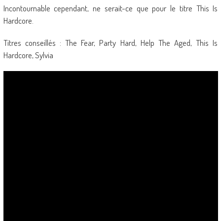
Incontournable cependant, ne serait-ce que pour le titre This Is
Hardcore.
Titres conseillés : The Fear, Party Hard, Help The Aged, This Is
Hardcore, Sylvia