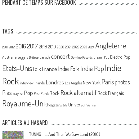
PENDANT CE TEMPS SUR FACEBOOK
TAGS
Angleterre
2017
2016
2018
2019
2020
2021
2022
2023
2011
2012
2024
concert
Electro Pop
Australie
Canada
Beggars
Dream Pop
Britpop
Domino Records
Indie
Etats-Unis
Indie Pop
France
Indie Folk
Folk
Rock
Paris
Londres
photos
New York
Los Angeles
interview
Irlande
Pias
Rock alternatif
Pop
Rock
Rock Français
playlist
Post Punk
Royaume-Uni
Universal
Shoegaze
Suède
Warner
ARTICLES AU HASARD
TUNNG – … And Then We Saw Land (2010)