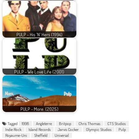
PULP - His 'N' Hers (1994)
PULP - We Love Life (2001)
PULP - More. (2025)
Tagged
1998
Angleterre
Britpop
Chris Thomas
CTS Studios
Indie Rock
Island Records
Jarvis Cocker
Olympic Studios
Pulp
Royaume-Uni
Sheffield
Universal