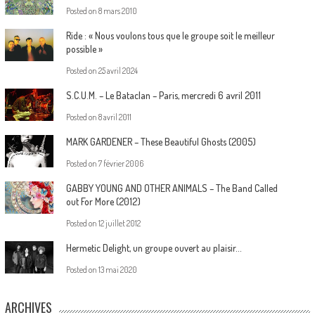
Posted on
8 mars 2010
Ride : « Nous voulons tous que le groupe soit le meilleur
possible »
Posted on
25 avril 2024
S.C.U.M. – Le Bataclan – Paris, mercredi 6 avril 2011
Posted on
8 avril 2011
MARK GARDENER – These Beautiful Ghosts (2005)
Posted on
7 février 2006
GABBY YOUNG AND OTHER ANIMALS – The Band Called
out For More (2012)
Posted on
12 juillet 2012
Hermetic Delight, un groupe ouvert au plaisir…
Posted on
13 mai 2020
ARCHIVES