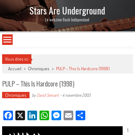
Stars Are Underground
Le webzine Rock Indépendant
Vous êtes ici
Accueil
>
Chroniques
>
PULP – This Is Hardcore (1998)
PULP – This Is Hardcore (1998)
Chroniques
by
David Servant
-
4 novembre 2003
Facebook
X
LinkedIn
WhatsApp
Messenger
Email
Partager
1.