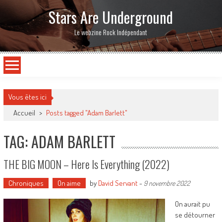
Stars Are Underground
Le webzine Rock Indépendant
Vous êtes ici
Accueil
>
Posts tagged "Adam Barlett"
TAG: ADAM BARLETT
THE BIG MOON – Here Is Everything (2022)
Chroniques
On aime
by
David Servant
-
9 novembre 2022
On aurait pu
se détourner