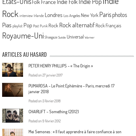
Indie
Etats-Unis
Indie Pop
France
Indie Folk
Folk
Rock
Paris
Londres
photos
New York
Los Angeles
interview
Irlande
Pias
Rock alternatif
Pop
Rock
Rock Français
playlist
Post Punk
Royaume-Uni
Universal
Shoegaze
Suède
Warner
ARTICLES AU HASARD
PETER HENRY PHILLIPS – « The Origin »
Posted on
27 janvier 2017
PUMAROSA – Le Point Ephémère – Paris, mercredi 17
janvier 2018
Posted on
5 février 2018
CHAIRLIFT – Something (2012)
Posted on
9 février 2012
Mei Semones : « Il faut apprendre à faire confiance à son