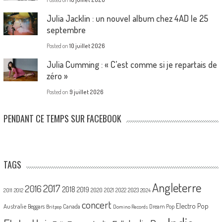
Julia Jacklin : un nouvel album chez 4AD le 25
septembre
Posted on
10 juillet 2026
Julia Cumming : « C’est comme si je repartais de
zéro »
Posted on
9 juillet 2026
PENDANT CE TEMPS SUR FACEBOOK
TAGS
Angleterre
2017
2016
2018
2019
2020
2021
2022
2023
2011
2012
2024
concert
Electro Pop
Australie
Canada
Beggars
Dream Pop
Britpop
Domino Records