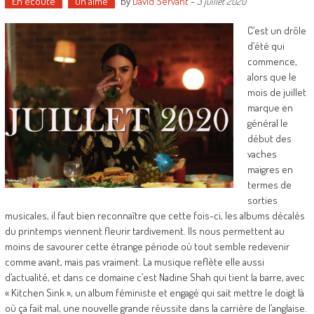
En écoute
On aime
by
David Servant
-
3 juillet 2020
C’est un drôle
d’été qui
commence,
alors que le
mois de juillet
marque en
général le
début des
vaches
maigres en
termes de
sorties
musicales, il faut bien reconnaître que cette fois-ci, les albums décalés
du printemps viennent fleurir tardivement. Ils nous permettent au
moins de savourer cette étrange période où tout semble redevenir
comme avant, mais pas vraiment. La musique reflète elle aussi
d’actualité, et dans ce domaine c’est Nadine Shah qui tient la barre, avec
« Kitchen Sink », un album féministe et engagé qui sait mettre le doigt là
où ça fait mal, une nouvelle grande réussite dans la carrière de l’anglaise.