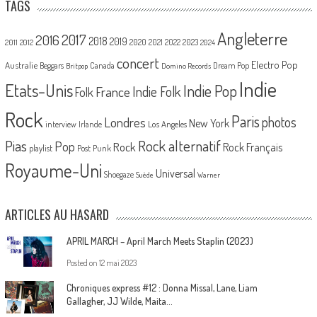
TAGS
Angleterre
2017
2016
2018
2019
2020
2021
2022
2023
2011
2012
2024
concert
Electro Pop
Australie
Canada
Beggars
Dream Pop
Britpop
Domino Records
Indie
Etats-Unis
Indie Pop
France
Indie Folk
Folk
Rock
Paris
Londres
photos
New York
Los Angeles
interview
Irlande
Pias
Rock alternatif
Pop
Rock
Rock Français
playlist
Post Punk
Royaume-Uni
Universal
Shoegaze
Suède
Warner
ARTICLES AU HASARD
APRIL MARCH – April March Meets Staplin (2023)
Posted on
12 mai 2023
Chroniques express #12 : Donna Missal, Lane, Liam
Gallagher, JJ Wilde, Maita…