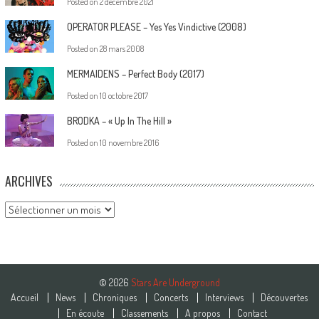
Posted on
2 décembre 2021
OPERATOR PLEASE – Yes Yes Vindictive (2008)
Posted on
28 mars 2008
MERMAIDENS – Perfect Body (2017)
Posted on
10 octobre 2017
BRODKA – « Up In The Hill »
Posted on
10 novembre 2016
ARCHIVES
Archives
© 2026
Stars Are Underground
Accueil
News
Chroniques
Concerts
Interviews
Découvertes
En écoute
Classements
A propos
Contact