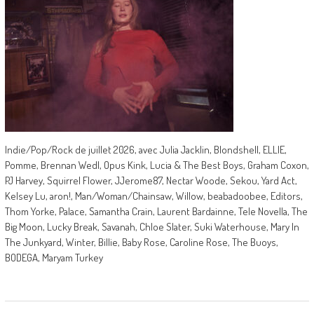
Indie/Pop/Rock de juillet 2026, avec Julia Jacklin, Blondshell, ELLIE,
Pomme, Brennan Wedl, Opus Kink, Lucia & The Best Boys, Graham Coxon,
PJ Harvey, Squirrel Flower, JJerome87, Nectar Woode, Sekou, Yard Act,
Kelsey Lu, aron!, Man/Woman/Chainsaw, Willow, beabadoobee, Editors,
Thom Yorke, Palace, Samantha Crain, Laurent Bardainne, Tele Novella, The
Big Moon, Lucky Break, Savanah, Chloe Slater, Suki Waterhouse, Mary In
The Junkyard, Winter, Billie, Baby Rose, Caroline Rose, The Buoys,
BODEGA, Maryam Turkey