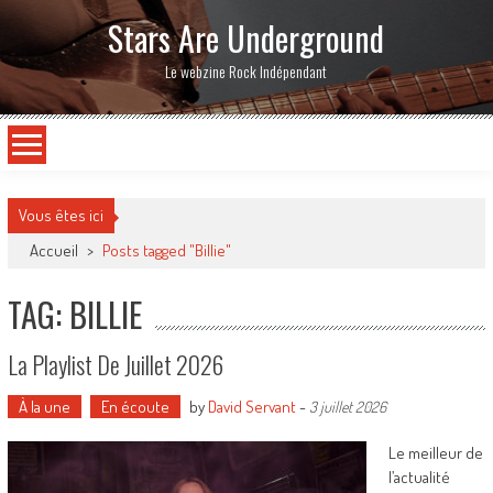
Stars Are Underground
Le webzine Rock Indépendant
Vous êtes ici
Accueil
>
Posts tagged "Billie"
TAG: BILLIE
La Playlist De Juillet 2026
À la une
En écoute
by
David Servant
-
3 juillet 2026
Le meilleur de
l’actualité