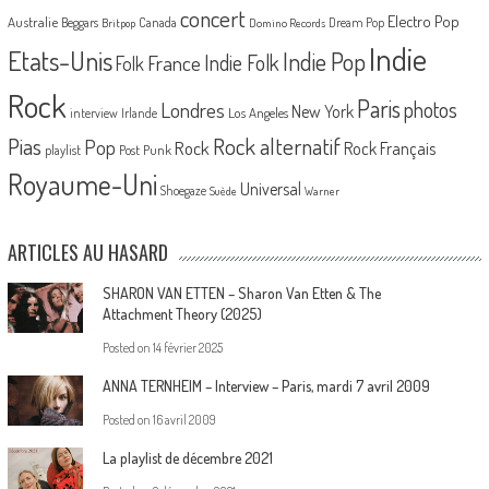
concert
Electro Pop
Australie
Canada
Beggars
Dream Pop
Britpop
Domino Records
Indie
Etats-Unis
Indie Pop
France
Indie Folk
Folk
Rock
Paris
Londres
photos
New York
Los Angeles
interview
Irlande
Pias
Rock alternatif
Pop
Rock
Rock Français
playlist
Post Punk
Royaume-Uni
Universal
Shoegaze
Suède
Warner
ARTICLES AU HASARD
SHARON VAN ETTEN – Sharon Van Etten & The
Attachment Theory (2025)
Posted on
14 février 2025
ANNA TERNHEIM – Interview – Paris, mardi 7 avril 2009
Posted on
16 avril 2009
La playlist de décembre 2021