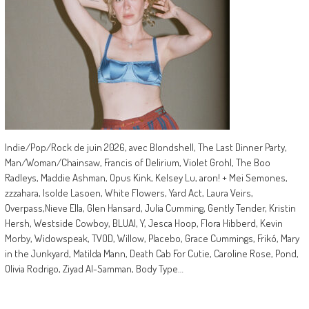
Indie/Pop/Rock de juin 2026, avec Blondshell, The Last Dinner Party,
Man/Woman/Chainsaw, Francis of Delirium, Violet Grohl, The Boo
Radleys, Maddie Ashman, Opus Kink, Kelsey Lu, aron! + Mei Semones,
zzzahara, Isolde Lasoen, White Flowers, Yard Act, Laura Veirs,
Overpass,Nieve Ella, Glen Hansard, Julia Cumming, Gently Tender, Kristin
Hersh, Westside Cowboy, BLUAI, Y, Jesca Hoop, Flora Hibberd, Kevin
Morby, Widowspeak, TVOD, Willow, Placebo, Grace Cummings, Frikó, Mary
in the Junkyard, Matilda Mann, Death Cab For Cutie, Caroline Rose, Pond,
Olivia Rodrigo, Ziyad Al-Samman, Body Type…