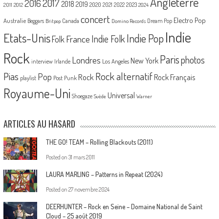
Angleterre
2017
2016
2018
2019
2020
2021
2022
2023
2011
2012
2024
concert
Electro Pop
Australie
Canada
Beggars
Dream Pop
Britpop
Domino Records
Indie
Etats-Unis
Indie Pop
France
Indie Folk
Folk
Rock
Paris
Londres
photos
New York
Los Angeles
interview
Irlande
Pias
Rock alternatif
Pop
Rock
Rock Français
playlist
Post Punk
Royaume-Uni
Universal
Shoegaze
Suède
Warner
ARTICLES AU HASARD
THE GO! TEAM – Rolling Blackouts (2011)
Posted on
31 mars 2011
LAURA MARLING – Patterns in Repeat (2024)
Posted on
27 novembre 2024
DEERHUNTER – Rock en Seine – Domaine National de Saint
Cloud – 25 août 2019