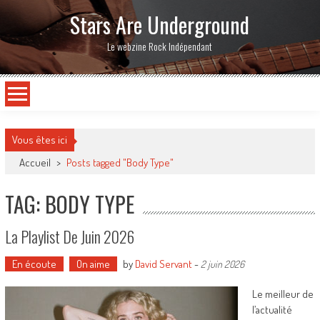
Stars Are Underground
Le webzine Rock Indépendant
Vous êtes ici
Accueil
>
Posts tagged "Body Type"
TAG: BODY TYPE
La Playlist De Juin 2026
En écoute
On aime
by
David Servant
-
2 juin 2026
Le meilleur de
l’actualité