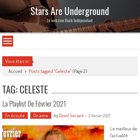
Stars Are Underground
Le webzine Rock Indépendant
Vous êtes ici
Accueil
>
Posts tagged "Celeste"
(Page 2)
TAG: CELESTE
La Playlist De Février 2021
En écoute
On aime
by
David Servant
-
3 février 2021
Le meilleur de
l’actualité