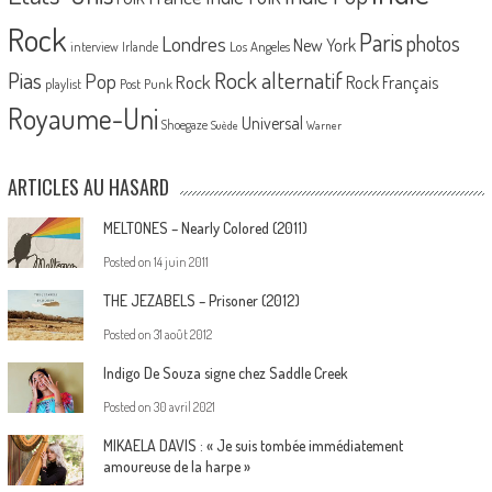
Rock
Paris
Londres
photos
New York
Los Angeles
interview
Irlande
Pias
Rock alternatif
Pop
Rock
Rock Français
playlist
Post Punk
Royaume-Uni
Universal
Shoegaze
Suède
Warner
ARTICLES AU HASARD
MELTONES – Nearly Colored (2011)
Posted on
14 juin 2011
THE JEZABELS – Prisoner (2012)
Posted on
31 août 2012
Indigo De Souza signe chez Saddle Creek
Posted on
30 avril 2021
MIKAELA DAVIS : « Je suis tombée immédiatement
amoureuse de la harpe »