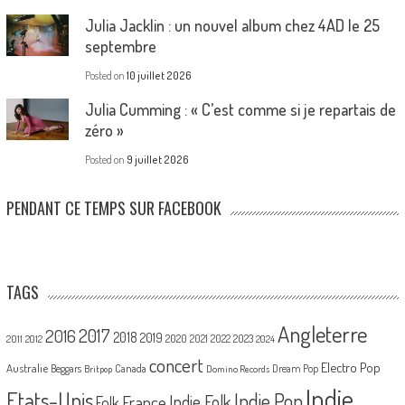
Julia Jacklin : un nouvel album chez 4AD le 25
septembre
Posted on
10 juillet 2026
Julia Cumming : « C’est comme si je repartais de
zéro »
Posted on
9 juillet 2026
PENDANT CE TEMPS SUR FACEBOOK
TAGS
Angleterre
2017
2016
2018
2019
2020
2021
2022
2023
2011
2012
2024
concert
Electro Pop
Australie
Canada
Beggars
Dream Pop
Britpop
Domino Records
Indie
Etats-Unis
Indie Pop
France
Indie Folk
Folk