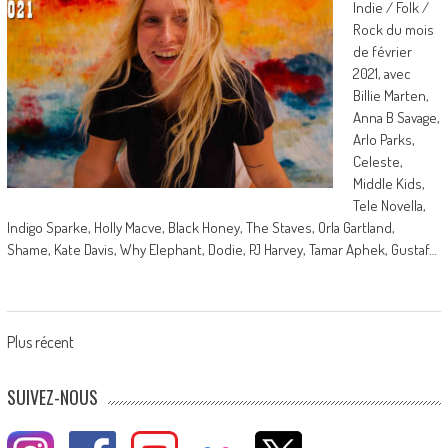
Indie / Folk /
Rock du mois
de février
2021, avec
Billie Marten,
Anna B Savage,
Arlo Parks,
Celeste,
Middle Kids,
Tele Novella,
Indigo Sparke, Holly Macve, Black Honey, The Staves, Orla Gartland,
Shame, Kate Davis, Why Elephant, Dodie, PJ Harvey, Tamar Aphek, Gustaf…
Posts
Plus récent
navigation
SUIVEZ-NOUS