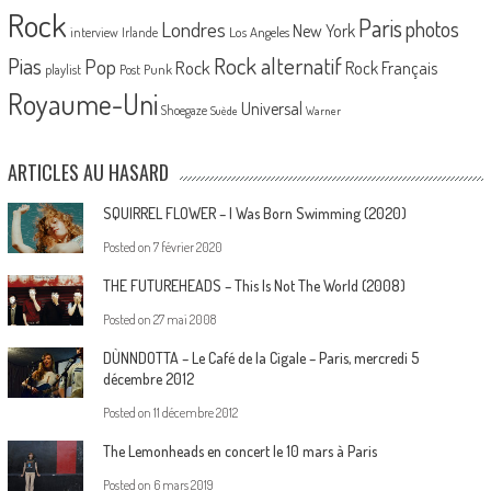
Rock
Paris
Londres
photos
New York
Los Angeles
interview
Irlande
Pias
Rock alternatif
Pop
Rock
Rock Français
playlist
Post Punk
Royaume-Uni
Universal
Shoegaze
Suède
Warner
ARTICLES AU HASARD
SQUIRREL FLOWER – I Was Born Swimming (2020)
Posted on
7 février 2020
THE FUTUREHEADS – This Is Not The World (2008)
Posted on
27 mai 2008
DÙNNDOTTA – Le Café de la Cigale – Paris, mercredi 5
décembre 2012
Posted on
11 décembre 2012
The Lemonheads en concert le 10 mars à Paris
Posted on
6 mars 2019