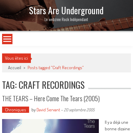
Stars Are Underground
Le webzine Rock Indépendant
Vous êtes ici
Accueil
>
Posts tagged "Craft Recordings"
TAG: CRAFT RECORDINGS
THE TEARS – Here Come The Tears (2005)
Chroniques
by
David Servant
-
20 septembre 2005
Il y a déjà une
bonne dizaine