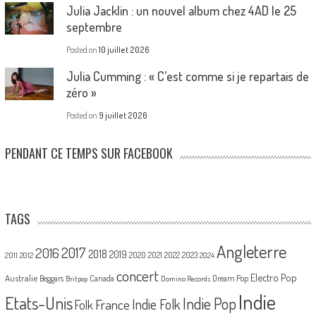
Julia Jacklin : un nouvel album chez 4AD le 25
septembre
Posted on
10 juillet 2026
Julia Cumming : « C’est comme si je repartais de
zéro »
Posted on
9 juillet 2026
PENDANT CE TEMPS SUR FACEBOOK
TAGS
Angleterre
2017
2016
2018
2019
2020
2021
2022
2023
2011
2012
2024
concert
Electro Pop
Australie
Canada
Beggars
Dream Pop
Britpop
Domino Records
Indie
Etats-Unis
Indie Pop
France
Indie Folk
Folk