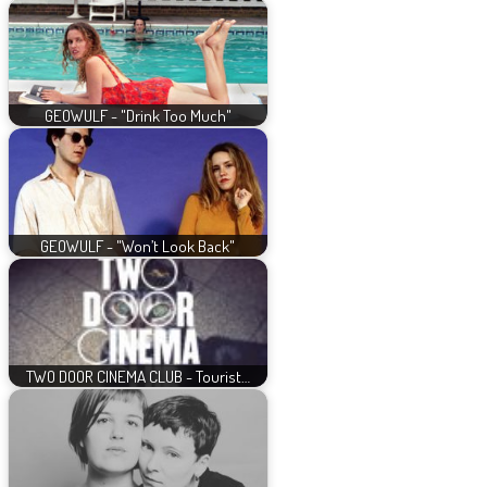
GEOWULF - "Drink Too Much"
GEOWULF - "Won’t Look Back"
TWO DOOR CINEMA CLUB - Tourist…