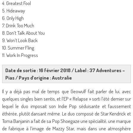
4. Greatest Fool
5. Hideaway
6. Only High
7. Drink Too Much
8. Don’t Talk About You
9. Won’t Look Back
10. Summer Fling
11. Work In Progress
Date de sortie : 16 février 2018 / Label : 37 Adventures –
Pias / Pays d’origine : Australie
Il y a déjà pas mal de temps que Geowulf fait parler de lui, avec
quelques singles bien sentis, et l’EP « Relapse » sorti l’été dernier sur
lequel le duo imposait son Indie Pop séduisante et faussement
éthérée, plutôt dansant même. Le duo composé de Star Kendrick et
Toma Banjanin a fait de sa Pop Shoegaze une spécialité, une marque
de fabrique à l’image de Mazzy Star, mais dans une atmosphère