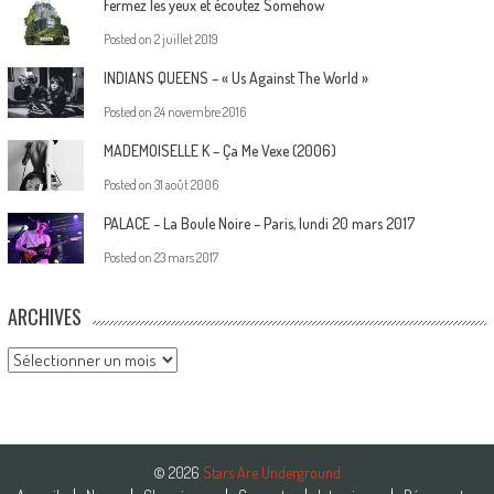
Fermez les yeux et écoutez Somehow
Posted on
2 juillet 2019
INDIANS QUEENS – « Us Against The World »
Posted on
24 novembre 2016
MADEMOISELLE K – Ça Me Vexe (2006)
Posted on
31 août 2006
PALACE – La Boule Noire – Paris, lundi 20 mars 2017
Posted on
23 mars 2017
ARCHIVES
Archives
© 2026
Stars Are Underground