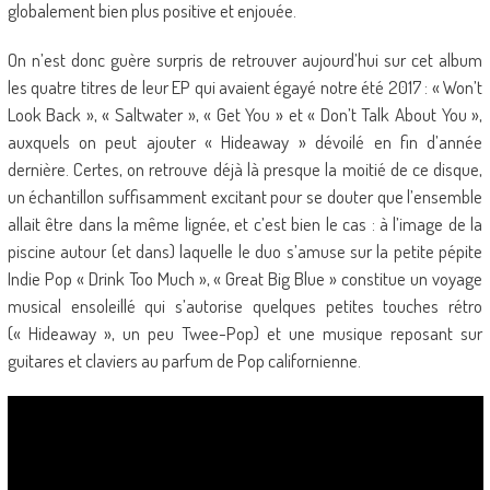
globalement bien plus positive et enjouée.
On n’est donc guère surpris de retrouver aujourd’hui sur cet album
les quatre titres de leur EP qui avaient égayé notre été 2017 : « Won’t
Look Back », « Saltwater », « Get You » et « Don’t Talk About You »,
auxquels on peut ajouter « Hideaway » dévoilé en fin d’année
dernière. Certes, on retrouve déjà là presque la moitié de ce disque,
un échantillon suffisamment excitant pour se douter que l’ensemble
allait être dans la même lignée, et c’est bien le cas : à l’image de la
piscine autour (et dans) laquelle le duo s’amuse sur la petite pépite
Indie Pop « Drink Too Much », « Great Big Blue » constitue un voyage
musical ensoleillé qui s’autorise quelques petites touches rétro
(« Hideaway », un peu Twee-Pop) et une musique reposant sur
guitares et claviers au parfum de Pop californienne.