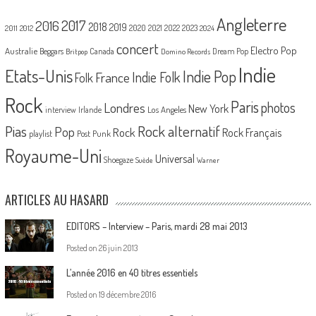
Angleterre
2017
2016
2018
2019
2020
2021
2022
2023
2011
2012
2024
concert
Electro Pop
Australie
Canada
Beggars
Dream Pop
Britpop
Domino Records
Indie
Etats-Unis
Indie Pop
France
Indie Folk
Folk
Rock
Paris
Londres
photos
New York
Los Angeles
interview
Irlande
Pias
Rock alternatif
Pop
Rock
Rock Français
playlist
Post Punk
Royaume-Uni
Universal
Shoegaze
Suède
Warner
ARTICLES AU HASARD
EDITORS – Interview – Paris, mardi 28 mai 2013
Posted on
26 juin 2013
L’année 2016 en 40 titres essentiels
Posted on
19 décembre 2016