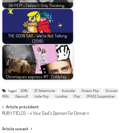
OH PEP! - I Wasn't Only Thinking…
THE GOON SAX - We’re Not Talking
(2018)
Chroniques express #7 : Coldplay,…
Tagged
2018
37 Adventures
Australie
Dream Pop
Duncan
Mills
Geowulf
Indie Pop
Londres
Pias
[PIAS] Cooperative
Post
Article précédent
RUBY FIELDS – « Your Dad’s Opinion For Dinner »
navigation
Article suivant