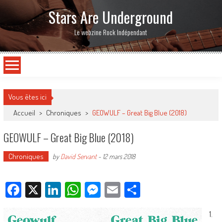
Stars Are Underground
Le webzine Rock Indépendant
Vous êtes ici
Accueil
>
Chroniques
>
GEOWULF – Great Big Blue (2018)
GEOWULF – Great Big Blue (2018)
Chroniques
by
David Servant
-
12 mars 2018
Facebook
X
LinkedIn
WhatsApp
Messenger
Email
Partager
1.