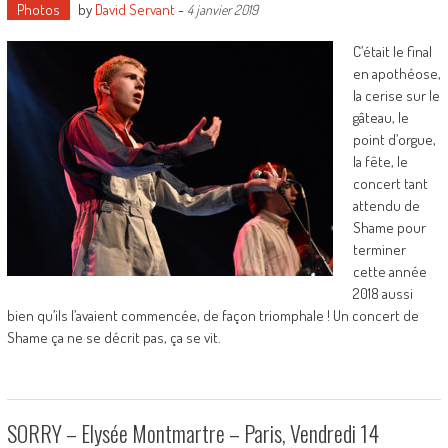
Photos
by
David Servant
-
4 janvier 2019
C’était le final
en apothéose,
la cerise sur le
gâteau, le
point d’orgue,
la fête, le
concert tant
attendu de
Shame pour
terminer
cette année
2018 aussi
bien qu’ils l’avaient commencée, de façon triomphale ! Un concert de
Shame ça ne se décrit pas, ça se vit.
SORRY – Elysée Montmartre – Paris, Vendredi 14