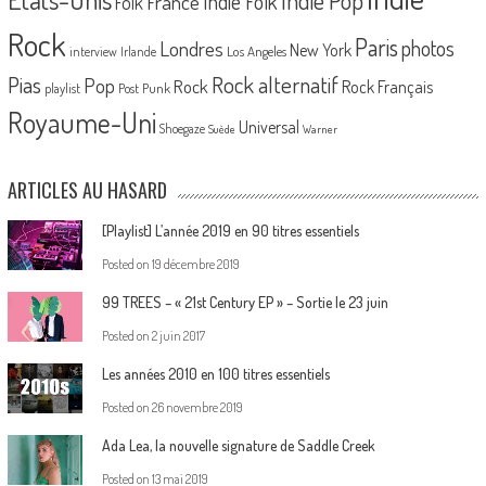
Indie Pop
France
Indie Folk
Folk
Rock
Paris
Londres
photos
New York
Los Angeles
interview
Irlande
Pias
Rock alternatif
Pop
Rock
Rock Français
playlist
Post Punk
Royaume-Uni
Universal
Shoegaze
Suède
Warner
ARTICLES AU HASARD
[Playlist] L’année 2019 en 90 titres essentiels
Posted on
19 décembre 2019
99 TREES – « 21st Century EP » – Sortie le 23 juin
Posted on
2 juin 2017
Les années 2010 en 100 titres essentiels
Posted on
26 novembre 2019
Ada Lea, la nouvelle signature de Saddle Creek
Posted on
13 mai 2019