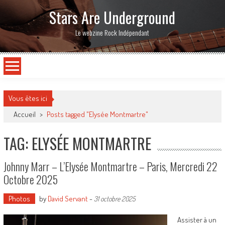
Stars Are Underground
Le webzine Rock Indépendant
Vous êtes ici
Accueil
>
Posts tagged "Elysée Montmartre"
TAG: ELYSÉE MONTMARTRE
Johnny Marr – L’Elysée Montmartre – Paris, Mercredi 22
Octobre 2025
Photos
by
David Servant
-
31 octobre 2025
Assister à un