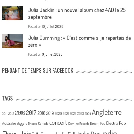
Julia Jacklin : un nouvel album chez 4AD le 25
septembre
Posted on
10 juillet 2026
Julia Cumming : « C’est comme si je repartais de
zéro »
Posted on
9 juillet 2026
PENDANT CE TEMPS SUR FACEBOOK
TAGS
Angleterre
2017
2016
2018
2019
2020
2021
2022
2023
2011
2012
2024
concert
Electro Pop
Australie
Canada
Beggars
Dream Pop
Britpop
Domino Records
Indie
Etats-Unis