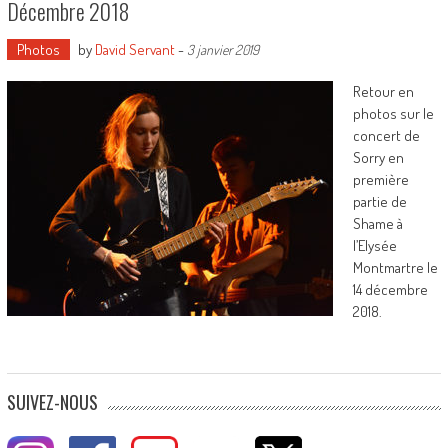
Décembre 2018
Photos
by
David Servant
-
3 janvier 2019
Retour en
photos sur le
concert de
Sorry en
première
partie de
Shame à
l’Elysée
Montmartre le
14 décembre
2018.
SUIVEZ-NOUS