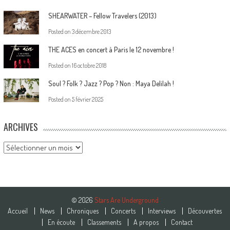
SHEARWATER – Fellow Travelers (2013)
Posted on
3 décembre 2013
THE ACES en concert à Paris le 12 novembre !
Posted on
16 octobre 2018
Soul ? Folk ? Jazz ? Pop ? Non : Maya Delilah !
Posted on
5 février 2025
ARCHIVES
Archives
© 2026
Stars Are Underground
Accueil
News
Chroniques
Concerts
Interviews
Découvertes
En écoute
Classements
A propos
Contact