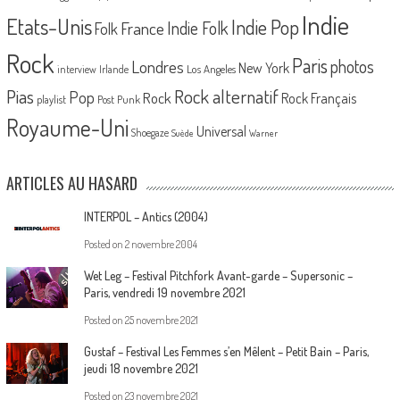
Indie
Etats-Unis
Indie Pop
France
Indie Folk
Folk
Rock
Paris
Londres
photos
New York
Los Angeles
interview
Irlande
Pias
Rock alternatif
Pop
Rock
Rock Français
playlist
Post Punk
Royaume-Uni
Universal
Shoegaze
Suède
Warner
ARTICLES AU HASARD
INTERPOL – Antics (2004)
Posted on
2 novembre 2004
Wet Leg – Festival Pitchfork Avant-garde – Supersonic –
Paris, vendredi 19 novembre 2021
Posted on
25 novembre 2021
Gustaf – Festival Les Femmes s’en Mêlent – Petit Bain – Paris,
jeudi 18 novembre 2021
Posted on
23 novembre 2021