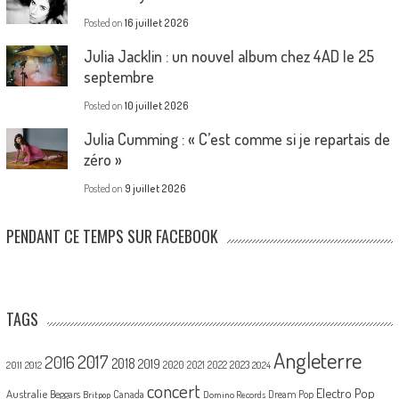
Posted on
16 juillet 2026
Julia Jacklin : un nouvel album chez 4AD le 25
septembre
Posted on
10 juillet 2026
Julia Cumming : « C’est comme si je repartais de
zéro »
Posted on
9 juillet 2026
PENDANT CE TEMPS SUR FACEBOOK
TAGS
Angleterre
2017
2016
2018
2019
2020
2021
2022
2023
2011
2012
2024
concert
Electro Pop
Australie
Canada
Beggars
Dream Pop
Britpop
Domino Records