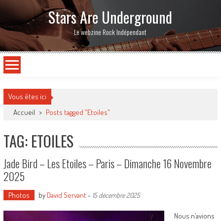
Stars Are Underground
Le webzine Rock Indépendant
Vous êtes ici
Accueil
>
Posts tagged "Etoiles"
TAG: ETOILES
Jade Bird – Les Etoiles – Paris – Dimanche 16 Novembre
2025
Photos
by
David Servant
-
15 décembre 2025
Nous n’avions