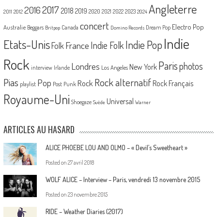
Angleterre
2017
2016
2018
2019
2020
2021
2022
2023
2011
2012
2024
concert
Electro Pop
Australie
Canada
Beggars
Dream Pop
Britpop
Domino Records
Indie
Etats-Unis
Indie Pop
France
Indie Folk
Folk
Rock
Paris
Londres
photos
New York
Los Angeles
interview
Irlande
Pias
Rock alternatif
Pop
Rock
Rock Français
playlist
Post Punk
Royaume-Uni
Universal
Shoegaze
Suède
Warner
ARTICLES AU HASARD
ALICE PHOEBE LOU AND OLMO – « Devil’s Sweetheart »
Posted on
27 avril 2018
WOLF ALICE – Interview – Paris, vendredi 13 novembre 2015
Posted on
23 novembre 2015
RIDE – Weather Diaries (2017)