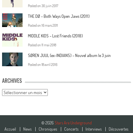
Posted on
30 juin 2017
THE DØ – Both Ways Open Jaws (2011)
Posted on
16 mars 2011
MIDDLE KIDS – Lost Friends (2018)
Posted on
11 mai 2018
SØREN JUUL (ex-INDIANS) – Nouvel album le 3 juin
Posted on
18 avril 2016
ARCHIVES
Archives
© 2026
Stars Are Underground
Accueil
News
Chroniques
Concerts
Interviews
Découvertes