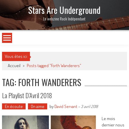
Stars Are Underground
Le webzine Rock Indépendant
Vous êtes ici
Accueil
>
Posts tagged "Forth Wanderers"
TAG: FORTH WANDERERS
La Playlist D’Avril 2018
En écoute
On aime
by
David Servant
-
3 avril 2018
Le mois
dernier nous