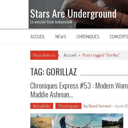
Stars Are Underground
Le webzine Rock Indépendant
ACCUEIL
NEWS
CHRONIQUES
CONCERT
Vous êtes ici
Accueil
>
Posts tagged "Gorillaz"
TAG: GORILLAZ
Chroniques Express #53 : Modern Woman
Maddie Ashman…
Actualités
Chroniques
by
David Servant
-
4 juin 2