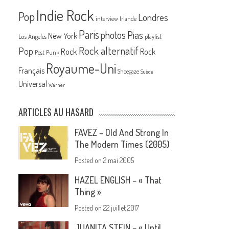
Indie Rock
Pop
Londres
interview
Irlande
Paris
Pias
photos
New York
Los Angeles
playlist
Rock alternatif
Pop
Rock
Rock
Post Punk
Royaume-Uni
Français
Shoegaze
Suède
Universal
Warner
ARTICLES AU HASARD
FAVEZ – Old And Strong In
The Modern Times (2005)
Posted on
2 mai 2005
HAZEL ENGLISH – « That
Thing »
Posted on
22 juillet 2017
JUANITA STEIN – « Until