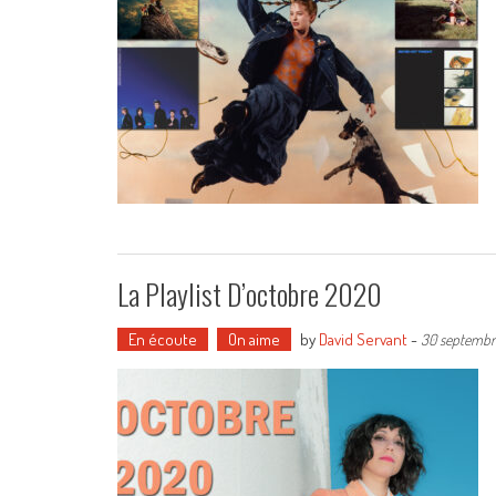
La Playlist D’octobre 2020
En écoute
On aime
by
David Servant
-
30 septembr