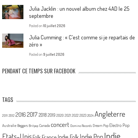
Julia Jacklin : un nouvel album chez 4AD le 25
septembre
Posted on
10 juillet 2026
Julia Cumming : « C’est comme si je repartais de
zéro »
Posted on
9 juillet 2026
PENDANT CE TEMPS SUR FACEBOOK
TAGS
Angleterre
2017
2016
2018
2019
2020
2021
2022
2023
2011
2012
2024
concert
Electro Pop
Australie
Canada
Beggars
Dream Pop
Britpop
Domino Records
Indie
Etats-Unis
Indie Pop
France
Indie Folk
Folk