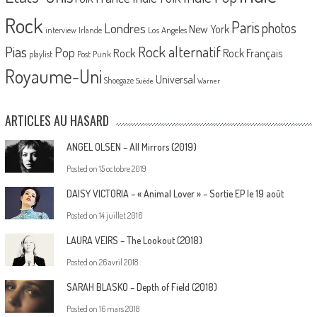
Rock
Paris
Londres
photos
New York
Los Angeles
interview
Irlande
Pias
Rock alternatif
Pop
Rock
Rock Français
playlist
Post Punk
Royaume-Uni
Universal
Shoegaze
Suède
Warner
ARTICLES AU HASARD
ANGEL OLSEN – All Mirrors (2019)
Posted on
15 octobre 2019
DAISY VICTORIA – « Animal Lover » – Sortie EP le 19 août
Posted on
14 juillet 2016
LAURA VEIRS – The Lookout (2018)
Posted on
26 avril 2018
SARAH BLASKO – Depth of Field (2018)
Posted on
16 mars 2018