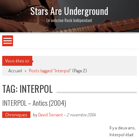
Stars Are Underground
Le webzine Rock Indépendant
Vous êtes ici
Accueil
>
Posts tagged "Interpol"
(Page 2)
TAG: INTERPOL
INTERPOL – Antics (2004)
Chroniques
by
David Servant
-
2 novembre 2004
Il y a deux ans,
Interpol était