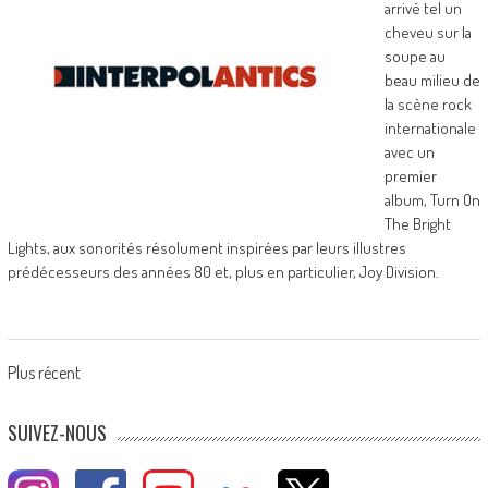
arrivé tel un
cheveu sur la
soupe au
beau milieu de
la scène rock
internationale
avec un
premier
album, Turn On
The Bright
Lights, aux sonorités résolument inspirées par leurs illustres
prédécesseurs des années 80 et, plus en particulier, Joy Division.
Posts
Plus récent
navigation
SUIVEZ-NOUS