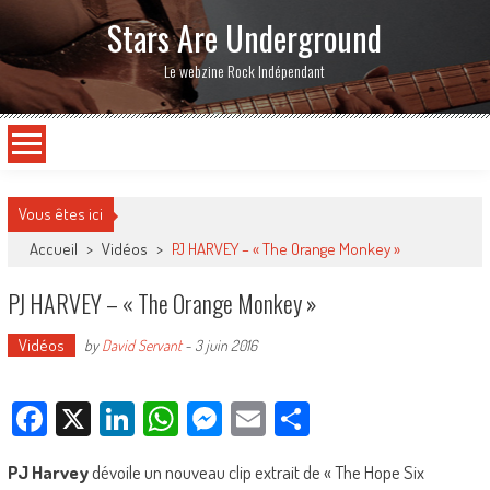
Stars Are Underground
Le webzine Rock Indépendant
Vous êtes ici
Accueil
>
Vidéos
>
PJ HARVEY – « The Orange Monkey »
PJ HARVEY – « The Orange Monkey »
Vidéos
by
David Servant
-
3 juin 2016
Facebook
X
LinkedIn
WhatsApp
Messenger
Email
Partager
PJ Harvey
dévoile un nouveau clip extrait de « The Hope Six