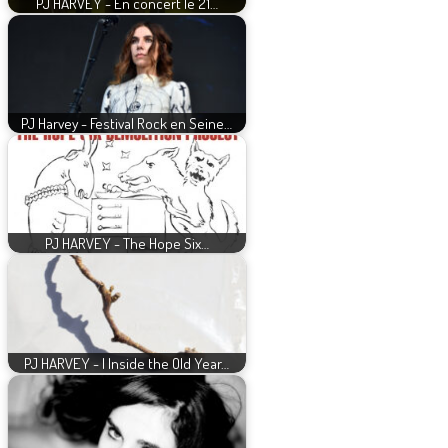
PJ HARVEY - En concert le 21…
PJ Harvey - Festival Rock en Seine…
PJ HARVEY - The Hope Six…
PJ HARVEY - I Inside the Old Year…