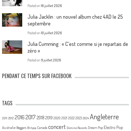
Posted on
16 juillet 2026
Julia Jacklin : un nouvel album chez 4AD le 25
septembre
Posted on
10 juillet 2026
Julia Cumming : « C’est comme si je repartais de
zéro »
Posted on
9 juillet 2026
PENDANT CE TEMPS SUR FACEBOOK
TAGS
Angleterre
2017
2016
2018
2019
2020
2021
2022
2023
2011
2012
2024
concert
Electro Pop
Australie
Canada
Beggars
Dream Pop
Britpop
Domino Records