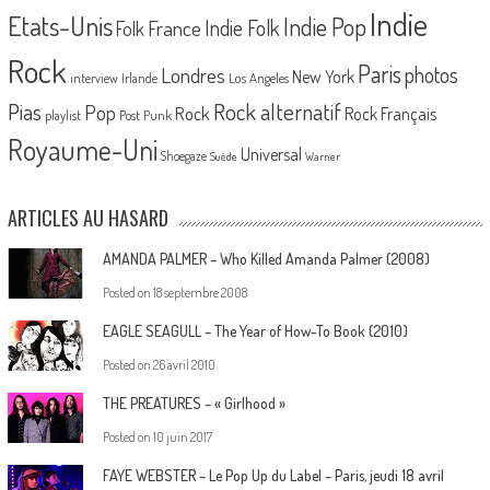
Indie
Etats-Unis
Indie Pop
France
Indie Folk
Folk
Rock
Paris
Londres
photos
New York
Los Angeles
interview
Irlande
Pias
Rock alternatif
Pop
Rock
Rock Français
playlist
Post Punk
Royaume-Uni
Universal
Shoegaze
Suède
Warner
ARTICLES AU HASARD
AMANDA PALMER – Who Killed Amanda Palmer (2008)
Posted on
18 septembre 2008
EAGLE SEAGULL – The Year of How-To Book (2010)
Posted on
26 avril 2010
THE PREATURES – « Girlhood »
Posted on
10 juin 2017
FAYE WEBSTER – Le Pop Up du Label – Paris, jeudi 18 avril