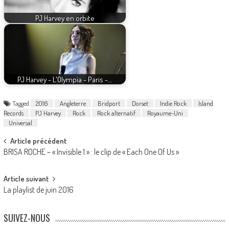
PJ Harvey en orbite
PJ Harvey - L'Olympia - Paris -…
Tagged
2016
Angleterre
Bridport
Dorset
Indie Rock
Island
Records
PJ Harvey
Rock
Rock alternatif
Royaume-Uni
Universal
Post
Article précédent
BRISA ROCHE – « Invisible 1 » : le clip de « Each One Of Us »
navigation
Article suivant
La playlist de juin 2016
SUIVEZ-NOUS