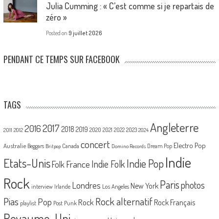
Julia Cumming : « C’est comme si je repartais de
zéro »
Posted on
9 juillet 2026
PENDANT CE TEMPS SUR FACEBOOK
TAGS
Angleterre
2017
2016
2018
2019
2020
2021
2022
2023
2011
2012
2024
concert
Electro Pop
Australie
Canada
Beggars
Dream Pop
Britpop
Domino Records
Indie
Etats-Unis
Indie Pop
France
Indie Folk
Folk
Rock
Paris
Londres
photos
New York
Los Angeles
interview
Irlande
Pias
Rock alternatif
Pop
Rock
Rock Français
playlist
Post Punk
Royaume-Uni