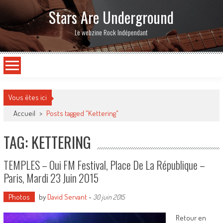
Stars Are Underground
Le webzine Rock Indépendant
Vous êtes ici
Accueil
>
Posts tagged "Kettering"
TAG: KETTERING
TEMPLES – Oui FM Festival, Place De La République –
Paris, Mardi 23 Juin 2015
Photos
by
David Servant
-
30 juin 2015
Retour en