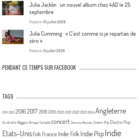
Julia Jacklin : un nouvel album chez 4AD le 25
septembre
Posted on
10 juillet 2026
Julia Cumming : « C’est comme si je repartais de
zéro »
Posted on
9 juillet 2026
PENDANT CE TEMPS SUR FACEBOOK
TAGS
Angleterre
2017
2016
2018
2019
2020
2021
2022
2023
2011
2012
2024
concert
Electro Pop
Australie
Canada
Beggars
Dream Pop
Britpop
Domino Records
Indie
Etats-Unis
Indie Pop
France
Indie Folk
Folk