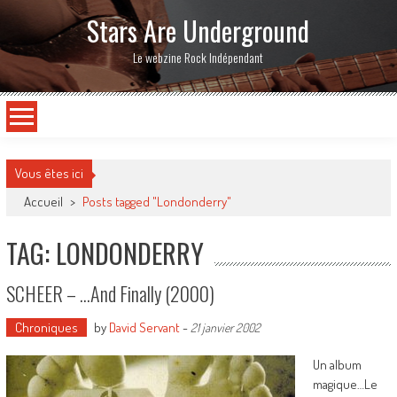
Stars Are Underground
Le webzine Rock Indépendant
Vous êtes ici
Accueil
>
Posts tagged "Londonderry"
TAG: LONDONDERRY
SCHEER – …And Finally (2000)
Chroniques
by
David Servant
-
21 janvier 2002
Un album
magique…Le