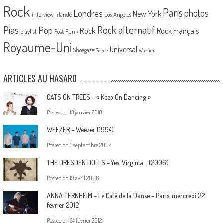
Rock
Paris
Londres
photos
New York
Los Angeles
interview
Irlande
Pias
Rock alternatif
Pop
Rock
Rock Français
playlist
Post Punk
Royaume-Uni
Universal
Shoegaze
Suède
Warner
ARTICLES AU HASARD
CATS ON TREES – « Keep On Dancing »
Posted on
13 janvier 2018
WEEZER – Weezer (1994)
Posted on
3 septembre 2002
THE DRESDEN DOLLS – Yes, Virginia… (2006)
Posted on
19 avril 2006
ANNA TERNHEIM – Le Café de la Danse – Paris, mercredi 22
février 2012
Posted on
24 février 2012