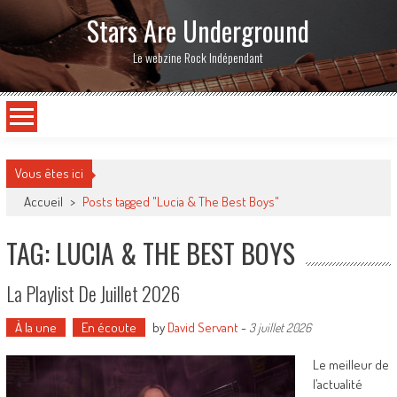
Stars Are Underground
Le webzine Rock Indépendant
Vous êtes ici
Accueil
>
Posts tagged "Lucia & The Best Boys"
TAG: LUCIA & THE BEST BOYS
La Playlist De Juillet 2026
À la une
En écoute
by
David Servant
-
3 juillet 2026
Le meilleur de
l’actualité