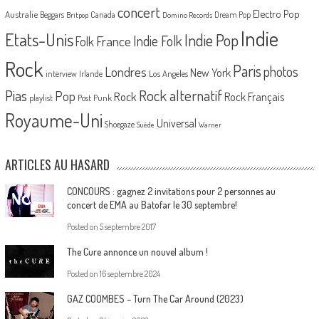
concert
Electro Pop
Australie
Canada
Beggars
Dream Pop
Britpop
Domino Records
Indie
Etats-Unis
Indie Pop
France
Indie Folk
Folk
Rock
Paris
Londres
photos
New York
Los Angeles
interview
Irlande
Pias
Rock alternatif
Pop
Rock
Rock Français
playlist
Post Punk
Royaume-Uni
Universal
Shoegaze
Suède
Warner
ARTICLES AU HASARD
CONCOURS : gagnez 2 invitations pour 2 personnes au
concert de EMA au Batofar le 30 septembre!
Posted on
5 septembre 2017
The Cure annonce un nouvel album !
Posted on
16 septembre 2024
GAZ COOMBES – Turn The Car Around (2023)