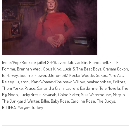
Indie/Pop/Rock de juillet 2026, avec Julia Jacklin, Blondshell, ELLIE,
Pomme, Brennan Wedl, Opus Kink, Lucia & The Best Boys, Graham Coxon,
PJ Harvey, Squirrel Flower, JJerome87, Nectar Woode, Sekou, Yard Act,
Kelsey Lu, aron!, Man/Woman/Chainsaw, Willow, beabadoobee, Editors,
Thom Yorke, Palace, Samantha Crain, Laurent Bardainne, Tele Novella, The
Big Moon, Lucky Break, Savanah, Chloe Slater, Suki Waterhouse, Mary In
The Junkyard, Winter, Billie, Baby Rose, Caroline Rose, The Buoys,
BODEGA, Maryam Turkey