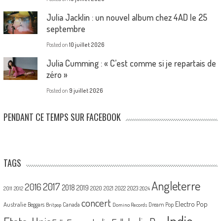
Julia Jacklin : un nouvel album chez 4AD le 25
septembre
Posted on
10 juillet 2026
Julia Cumming : « C’est comme si je repartais de
zéro »
Posted on
9 juillet 2026
PENDANT CE TEMPS SUR FACEBOOK
TAGS
Angleterre
2017
2016
2018
2019
2020
2021
2022
2023
2011
2012
2024
concert
Electro Pop
Australie
Canada
Beggars
Dream Pop
Britpop
Domino Records
Indie