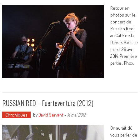
Retour en
photos sur le
concert de
Russian Red
au Café de la
Danse, Paris, le
mardi 29 avril
2014. Première
partie : Phox.
RUSSIAN RED – Fuerteventura (2012)
Chroniques
by
David Servant
-
14 mai 2012
On aurait dû
vous parler de