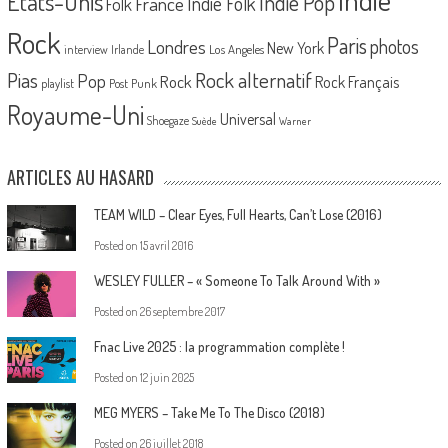
Etats-Unis
Indie Pop
France
Indie Folk
Folk
Rock
Paris
Londres
photos
New York
Los Angeles
interview
Irlande
Pias
Rock alternatif
Pop
Rock
Rock Français
playlist
Post Punk
Royaume-Uni
Universal
Shoegaze
Suède
Warner
ARTICLES AU HASARD
TEAM WILD – Clear Eyes, Full Hearts, Can’t Lose (2016)
Posted on
15 avril 2016
WESLEY FULLER – « Someone To Talk Around With »
Posted on
26 septembre 2017
Fnac Live 2025 : la programmation complète !
Posted on
12 juin 2025
MEG MYERS – Take Me To The Disco (2018)
Posted on
26 juillet 2018