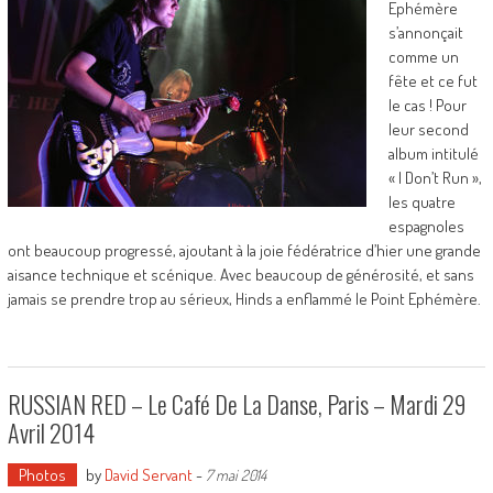
Ephémère
s’annonçait
comme un
fête et ce fut
le cas ! Pour
leur second
album intitulé
« I Don’t Run »,
les quatre
espagnoles
ont beaucoup progressé, ajoutant à la joie fédératrice d’hier une grande
aisance technique et scénique. Avec beaucoup de générosité, et sans
jamais se prendre trop au sérieux, Hinds a enflammé le Point Ephémère.
RUSSIAN RED – Le Café De La Danse, Paris – Mardi 29
Avril 2014
Photos
by
David Servant
-
7 mai 2014