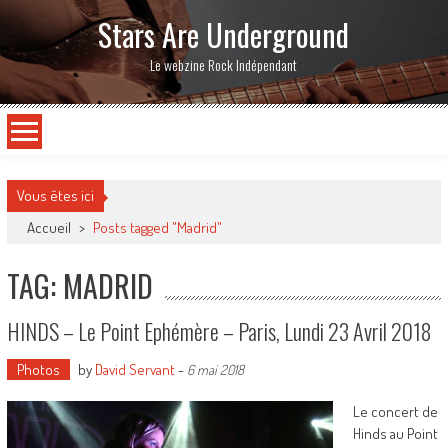
Stars Are Underground
Le webzine Rock Indépendant
Vous êtes ici
Accueil
>
Posts tagged "Madrid"
TAG: MADRID
HINDS – Le Point Ephémère – Paris, Lundi 23 Avril 2018
Photos
by
David Servant
-
6 mai 2018
Le concert de
Hinds au Point