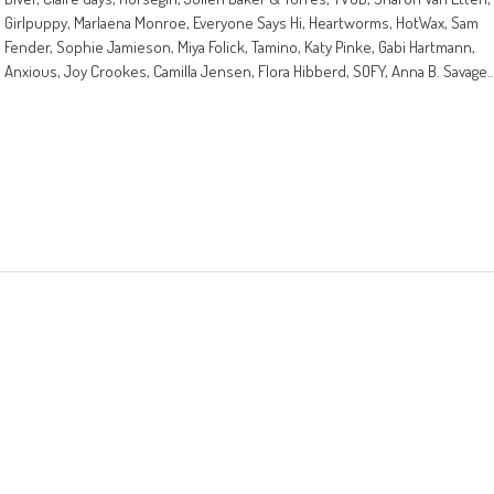
Girlpuppy, Marlaena Monroe, Everyone Says Hi, Heartworms, HotWax, Sam
Fender, Sophie Jamieson, Miya Folick, Tamino, Katy Pinke, Gabi Hartmann,
Anxious, Joy Crookes, Camilla Jensen, Flora Hibberd, SOFY, Anna B. Savage