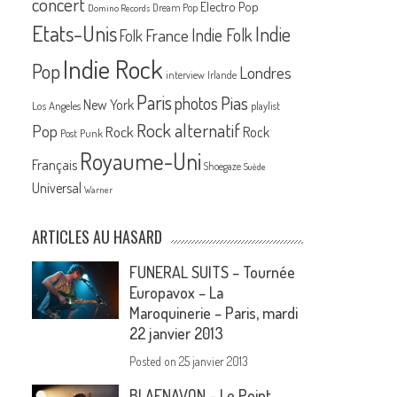
concert
Electro Pop
Dream Pop
Domino Records
Etats-Unis
Indie
France
Indie Folk
Folk
Indie Rock
Pop
Londres
interview
Irlande
Paris
Pias
photos
New York
Los Angeles
playlist
Rock alternatif
Pop
Rock
Rock
Post Punk
Royaume-Uni
Français
Shoegaze
Suède
Universal
Warner
ARTICLES AU HASARD
FUNERAL SUITS – Tournée
Europavox – La
Maroquinerie – Paris, mardi
22 janvier 2013
Posted on
25 janvier 2013
BLAENAVON – Le Point