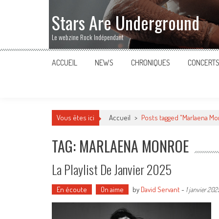
Stars Are Underground
Le webzine Rock Indépendant
ACCUEIL
NEWS
CHRONIQUES
CONCERT
Vous êtes ici
Accueil
>
Posts tagged "Marlaena M
TAG: MARLAENA MONROE
La Playlist De Janvier 2025
En écoute
On aime
by
David Servant
-
1 janvier 202