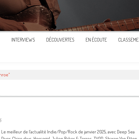
S
INTERVIEWS
DÉCOUVERTES
EN ÉCOUTE
CLASSEME
onroe"
5
Le meilleur de l’actualité Indie/Pop/Rock de janvier 2025, avec Deep Sea
Diver, Claire days, Horsegirl, Julien Baker & Torres, TVOD, Sharon Van Etten,