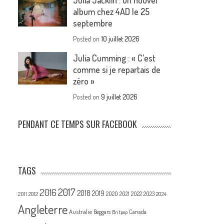
Julia Jacklin : un nouvel
album chez 4AD le 25
septembre
Posted on
10 juillet 2026
Julia Cumming : « C’est
comme si je repartais de
zéro »
Posted on
9 juillet 2026
PENDANT CE TEMPS SUR FACEBOOK
TAGS
2017
2016
2018
2019
2020
2021
2022
2023
2011
2012
2024
Angleterre
Australie
Canada
Beggars
Britpop