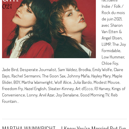
Indie / Folk /
Rock du mois
de juin 2021,
avec Sharon
Van Etten &
Angel Olsen,
LUMP, The Joy
Formidable,
Low Hummer,
Chloe Foy,
Jade Bird, Desperate Journalist, Sam Valdez, Brodka, Emily Wolfe, Claire
Days, Rachel Sermanni, The Goon Sax, Johnny Mafia, Hayley Mary, Maple
Glider, BOY, Martha Wainwright, Wolf Alice, Julia Bardo, Modest Mouse,
Freedom Fry, Hazel English, Sleater-Kinney, Art d’Ecco, PJ Harvey, Kings of
Convenience, Lonny, Arvil Azar, Joy Denalane, Good Morning TV, Reb
Fountain…
MARTHA WAINWRIGHT – I Know You’re Married But I’ve