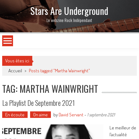
Stars Are Underground
Le webzine Rock Indépendant
Vous êtes ici
Accueil
>
Posts tagged "Martha Wainwright"
TAG: MARTHA WAINWRIGHT
La Playlist De Septembre 2021
En écoute
On aime
by
David Servant
-
1 septembre 2021
Le meilleur de
l’actualité