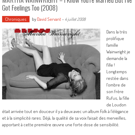
Got Feelings Too (2008)
Chroniques
by
David Servant
-
4 juillet 2008
Dans la très
prolifique
famille
Wainwright je
demande la
fille !
Longtemps
restée dans
l’ombre de
son frère
Rufus, la fille
de Loudon
était arrivée tout en douceur il y a deux avec un album Folk à l’élégance
et à la simplicité rares. Déjà, la qualité de sa voix faisait des merveilles,
apportant à cette première œuvre une forte dose de sensibilité.