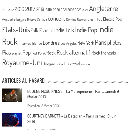
Angleterre
2017
2016
2018
2019
2020
2021
2022
2023
2011
2012
2024
concert
Electro Pop
Australie
Canada
Beggars
Dream Pop
Britpop
Domino Records
Indie
Etats-Unis
Indie Pop
France
Indie Folk
Folk
Rock
Paris
Londres
photos
New York
Los Angeles
interview
Irlande
Pias
Rock alternatif
Pop
Rock
Rock Français
playlist
Post Punk
Royaume-Uni
Universal
Shoegaze
Suède
Warner
ARTICLES AU HASARD
EUGENE MCGUINNESS – La Maroquinerie – Paris, samedi 9
février 2013
Posted on
12 février 2013
COURTNEY BARNETT – Le Bataclan – Paris, samedi 9 juin
2018