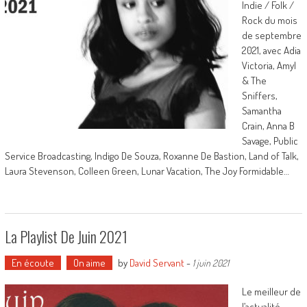
Indie / Folk /
Rock du mois
de septembre
2021, avec Adia
Victoria, Amyl
& The
Sniffers,
Samantha
Crain, Anna B
Savage, Public
Service Broadcasting, Indigo De Souza, Roxanne De Bastion, Land of Talk,
Laura Stevenson, Colleen Green, Lunar Vacation, The Joy Formidable…
La Playlist De Juin 2021
En écoute
On aime
by
David Servant
-
1 juin 2021
Le meilleur de
l’actualité