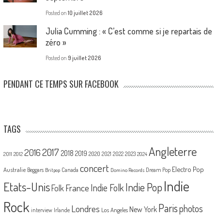
Posted on
10 juillet 2026
Julia Cumming : « C’est comme si je repartais de
zéro »
Posted on
9 juillet 2026
PENDANT CE TEMPS SUR FACEBOOK
TAGS
Angleterre
2017
2016
2018
2019
2020
2021
2022
2023
2011
2012
2024
concert
Electro Pop
Australie
Canada
Beggars
Dream Pop
Britpop
Domino Records
Indie
Etats-Unis
Indie Pop
France
Indie Folk
Folk
Rock
Paris
Londres
photos
New York
Los Angeles
interview
Irlande