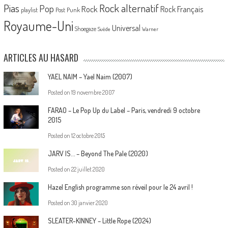
Pias
Rock alternatif
Pop
Rock
Rock Français
playlist
Post Punk
Royaume-Uni
Universal
Shoegaze
Suède
Warner
ARTICLES AU HASARD
YAEL NAIM – Yael Naim (2007)
Posted on
19 novembre 2007
FARAO – Le Pop Up du Label – Paris, vendredi 9 octobre
2015
Posted on
12 octobre 2015
JARV IS… – Beyond The Pale (2020)
Posted on
22 juillet 2020
Hazel English programme son réveil pour le 24 avril !
Posted on
30 janvier 2020
SLEATER-KINNEY – Little Rope (2024)