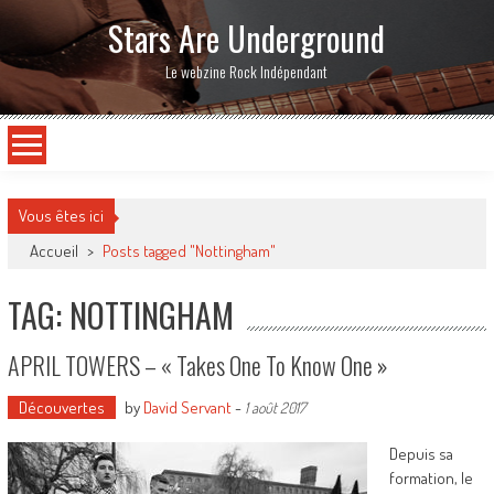
Stars Are Underground
Le webzine Rock Indépendant
Vous êtes ici
Accueil
>
Posts tagged "Nottingham"
TAG: NOTTINGHAM
APRIL TOWERS – « Takes One To Know One »
Découvertes
by
David Servant
-
1 août 2017
Depuis sa
formation, le