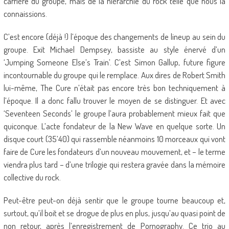
carrière du groupe, mais de la hiérarchie du rock telle que nous la
connaissions.
C’est encore (déjà !) l’époque des changements de lineup au sein du
groupe. Exit Michael Dempsey, bassiste au style énervé d’un
‘Jumping Someone Else’s Train’. C’est Simon Gallup, future figure
incontournable du groupe qui le remplace. Aux dires de Robert Smith
lui-même, The Cure n’était pas encore très bon techniquement à
l’époque. Il a donc fallu trouver le moyen de se distinguer. Et avec
‘Seventeen Seconds’ le groupe l’aura probablement mieux fait que
quiconque. L’acte fondateur de la New Wave en quelque sorte. Un
disque court (35’40) qui rassemble néanmoins 10 morceaux qui vont
faire de Cure les fondateurs d’un nouveau mouvement, et – le terme
viendra plus tard – d’une trilogie qui restera gravée dans la mémoire
collective du rock.
Peut-être peut-on déjà sentir que le groupe tourne beaucoup et,
surtout, qu’il boit et se drogue de plus en plus, jusqu’au quasi point de
non retour, après l’enregistrement de Pornography. Ce trio au