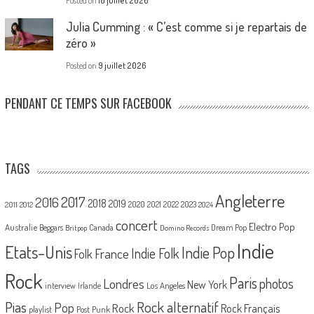
Posted on
10 juillet 2026
Julia Cumming : « C’est comme si je repartais de
zéro »
Posted on
9 juillet 2026
PENDANT CE TEMPS SUR FACEBOOK
TAGS
Angleterre
2017
2016
2018
2019
2020
2021
2022
2023
2011
2012
2024
concert
Electro Pop
Australie
Canada
Beggars
Dream Pop
Britpop
Domino Records
Indie
Etats-Unis
Indie Pop
France
Indie Folk
Folk
Rock
Paris
Londres
photos
New York
Los Angeles
interview
Irlande
Pias
Rock alternatif
Pop
Rock
Rock Français
playlist
Post Punk