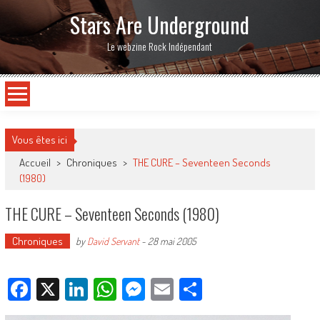
Stars Are Underground
Le webzine Rock Indépendant
Vous êtes ici
Accueil
>
Chroniques
>
THE CURE – Seventeen Seconds
(1980)
THE CURE – Seventeen Seconds (1980)
Chroniques
by
David Servant
-
28 mai 2005
Facebook
X
LinkedIn
WhatsApp
Messenger
Email
Partager