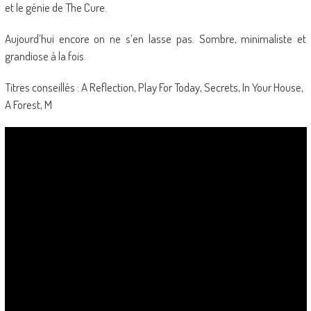
et le génie de The Cure.
Aujourd’hui encore on ne s’en lasse pas. Sombre, minimaliste et
grandiose à la fois.
Titres conseillés : A Reflection, Play For Today, Secrets, In Your House,
A Forest, M