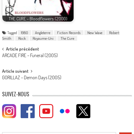
THE CURE - Bloodflowers (2000)
Tagged
1980
Angleterre
Fiction Records
New Wave
Robert
Smith
Rock
Royaume-Uni
The Cure
Post
Article précédent
ARCADE FIRE – Funeral (2005)
navigation
Article suivant
GORILLAZ – Demon Days (2005)
SUIVEZ-NOUS