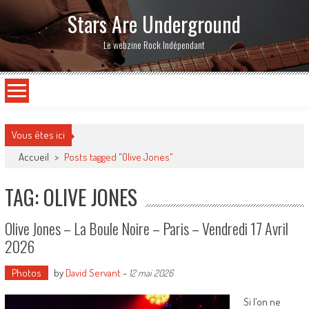
Stars Are Underground
Le webzine Rock Indépendant
Vous êtes ici
Accueil
>
Posts tagged "Olive Jones"
TAG: OLIVE JONES
Olive Jones – La Boule Noire – Paris – Vendredi 17 Avril
2026
Photos
by
David Servant
-
12 mai 2026
Si l’on ne