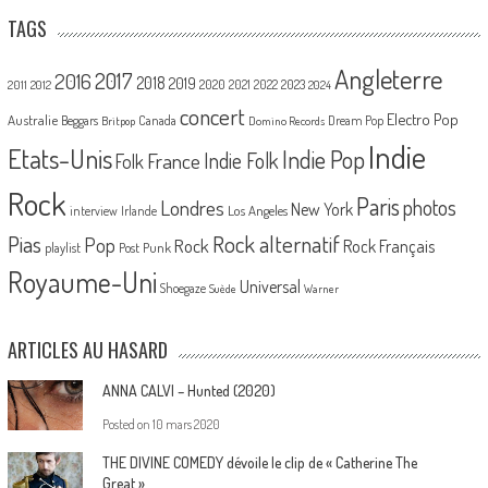
TAGS
Angleterre
2017
2016
2018
2019
2020
2021
2022
2023
2011
2012
2024
concert
Electro Pop
Australie
Canada
Beggars
Dream Pop
Britpop
Domino Records
Indie
Etats-Unis
Indie Pop
France
Indie Folk
Folk
Rock
Paris
Londres
photos
New York
Los Angeles
interview
Irlande
Pias
Rock alternatif
Pop
Rock
Rock Français
playlist
Post Punk
Royaume-Uni
Universal
Shoegaze
Suède
Warner
ARTICLES AU HASARD
ANNA CALVI – Hunted (2020)
Posted on
10 mars 2020
THE DIVINE COMEDY dévoile le clip de « Catherine The
Great »