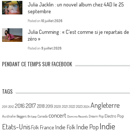
Julia Jacklin : un nouvel album chez 4AD le 25
septembre
Posted on
10 juillet 2026
Julia Cumming : « C’est comme si je repartais de
zéro »
Posted on
9 juillet 2026
PENDANT CE TEMPS SUR FACEBOOK
TAGS
Angleterre
2017
2016
2018
2019
2020
2021
2022
2023
2011
2012
2024
concert
Electro Pop
Australie
Canada
Beggars
Dream Pop
Britpop
Domino Records
Indie
Etats-Unis
Indie Pop
France
Indie Folk
Folk