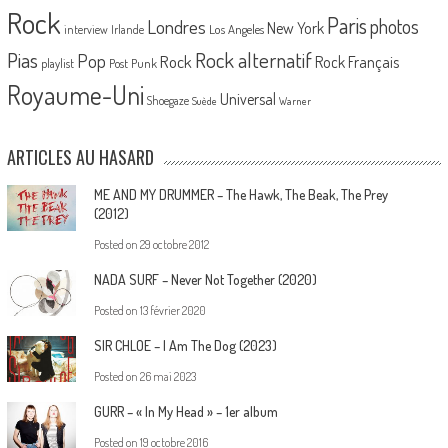
Rock
Paris
Londres
photos
New York
Los Angeles
interview
Irlande
Pias
Rock alternatif
Pop
Rock
Rock Français
playlist
Post Punk
Royaume-Uni
Universal
Shoegaze
Suède
Warner
ARTICLES AU HASARD
ME AND MY DRUMMER – The Hawk, The Beak, The Prey
(2012)
Posted on
29 octobre 2012
NADA SURF – Never Not Together (2020)
Posted on
13 février 2020
SIR CHLOE – I Am The Dog (2023)
Posted on
26 mai 2023
GURR – « In My Head » – 1er album
Posted on
19 octobre 2016