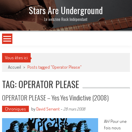
Stars Are Underground
Le webzine Rock Indépendant
Vous êtes ici
Accueil
>
Posts tagged "Operator Please"
TAG: OPERATOR PLEASE
OPERATOR PLEASE – Yes Yes Vindictive (2008)
Chroniques
by
David Servant
-
28 mars 2008
Ah! Pour une
fois nous