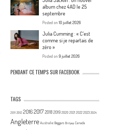
Julia Jacklin : un nouvel
album chez 4AD le 25
septembre
Posted on
10 juillet 2026
Julia Cumming : « C’est
comme si je repartais de
zéro »
Posted on
9 juillet 2026
PENDANT CE TEMPS SUR FACEBOOK
TAGS
2017
2016
2018
2019
2020
2021
2022
2023
2011
2012
2024
Angleterre
Australie
Canada
Beggars
Britpop