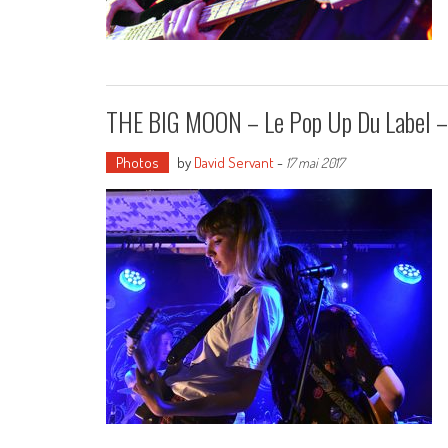
THE BIG MOON – Le Pop Up Du Label – 
Photos
by
David Servant
-
17 mai 2017