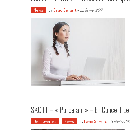
News
by
David Servant
-
22 février 2017
SKOTT – « Porcelain » – En Concert Le 
Découvertes
News
by
David Servant
-
3 février 201