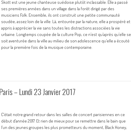
Skott est une jeune chanteuse suédoise plutôt inclassable. Elle a passé
ses premières années dans un village dans la forêt dirigé par des
musiciens Folk. Ensemble, ils ont construit une petite communauté
soudée, assez loin de la ville. Là, entourée par la nature, elle a prospéré et
appris à apprécier la vie sans toutes les distractions associées la vie
urbaine. Longtemps coupée de la culture Pop, ce n’est qu’après qu’elle se
soit aventurée dans la ville au milieu de son adolescence qu’elle a écouté
pour la première fois de la musique contemporaine.
aris – Lundi 23 Janvier 2017
C’était notre grand retour dans les salles de concert parisiennes en ce
début d’année 2017. Et rien de mieux pour se remettre dans le bain que
l’un des jeunes groupes les plus prometteurs du moment, Black Honey,