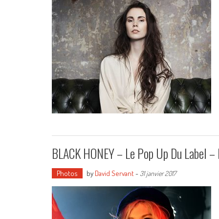
BLACK HONEY – Le Pop Up Du Label – P
Photos
by
David Servant
-
31 janvier 2017