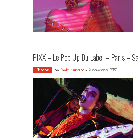
PIXX – Le Pop Up Du Label – Paris – 
Photos
by
David Servant
-
14 novembre 2017