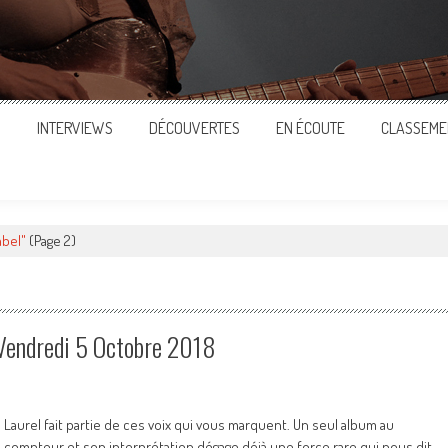
S
INTERVIEWS
DÉCOUVERTES
EN ÉCOUTE
CLASSEME
abel"
(Page 2)
 Vendredi 5 Octobre 2018
Laurel fait partie de ces voix qui vous marquent. Un seul album au
compteur et son interprétation dégage déjà une force rare qui nous dit