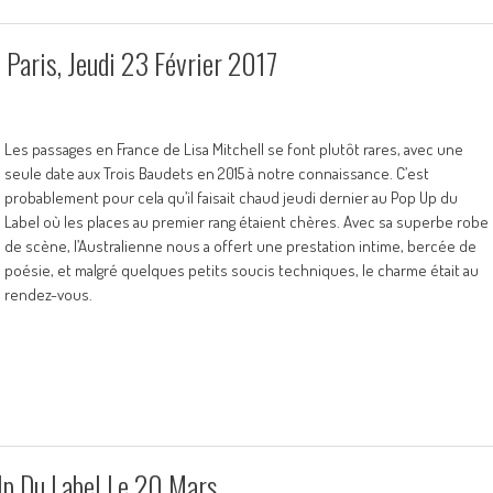
Paris, Jeudi 23 Février 2017
Les passages en France de Lisa Mitchell se font plutôt rares, avec une
seule date aux Trois Baudets en 2015 à notre connaissance. C’est
probablement pour cela qu’il faisait chaud jeudi dernier au Pop Up du
Label où les places au premier rang étaient chères. Avec sa superbe robe
de scène, l’Australienne nous a offert une prestation intime, bercée de
poésie, et malgré quelques petits soucis techniques, le charme était au
rendez-vous.
p Du Label Le 20 Mars