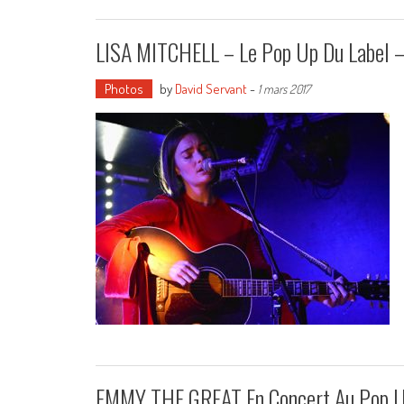
LISA MITCHELL – Le Pop Up Du Label – 
Photos
by
David Servant
-
1 mars 2017
EMMY THE GREAT En Concert Au Pop U