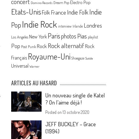
concert
Electro Pop
Dream Pop
Domino Records
Etats-Unis
Indie
France
Indie Folk
Folk
Indie Rock
Pop
Londres
interview
Irlande
Paris
Pias
photos
New York
Los Angeles
playlist
Rock alternatif
Pop
Rock
Rock
Post Punk
Royaume-Uni
Français
Shoegaze
Suède
Universal
Warner
ARTICLES AU HASARD
Un nouveau single de Katel
s
? On l’aime déjà !
Posted on
13 octobre 2020
JEFF BUCKLEY – Grace
(1994)