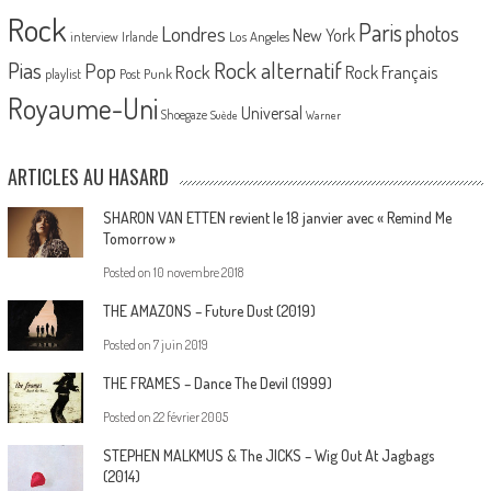
Rock
Paris
Londres
photos
New York
Los Angeles
interview
Irlande
Pias
Rock alternatif
Pop
Rock
Rock Français
playlist
Post Punk
Royaume-Uni
Universal
Shoegaze
Suède
Warner
ARTICLES AU HASARD
SHARON VAN ETTEN revient le 18 janvier avec « Remind Me
Tomorrow »
Posted on
10 novembre 2018
THE AMAZONS – Future Dust (2019)
Posted on
7 juin 2019
THE FRAMES – Dance The Devil (1999)
Posted on
22 février 2005
STEPHEN MALKMUS & The JICKS – Wig Out At Jagbags
(2014)