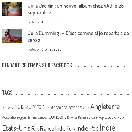
Julia Jacklin : un nouvel album chez 4AD le 25
septembre
Posted on
10 juillet 2026
Julia Cumming : « C’est comme si je repartais de
zéro »
Posted on
9 juillet 2026
PENDANT CE TEMPS SUR FACEBOOK
TAGS
Angleterre
2017
2016
2018
2019
2020
2021
2022
2023
2011
2012
2024
concert
Electro Pop
Australie
Canada
Beggars
Dream Pop
Britpop
Domino Records
Indie
Etats-Unis
Indie Pop
France
Indie Folk
Folk