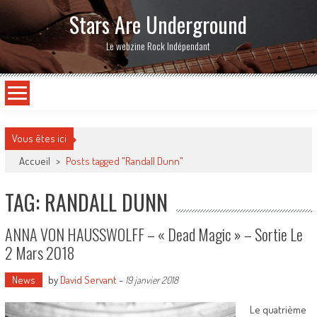
Stars Are Underground
Le webzine Rock Indépendant
Vous êtes ici
Accueil
>
Posts tagged "Randall Dunn"
TAG: RANDALL DUNN
ANNA VON HAUSSWOLFF – « Dead Magic » – Sortie Le
2 Mars 2018
News
by
David Servant
-
19 janvier 2018
Le quatrième