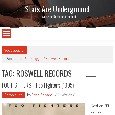
Stars Are Underground
Le webzine Rock Indépendant
Vous êtes ici
Accueil
>
Posts tagged "Roswell Records"
TAG: ROSWELL RECORDS
FOO FIGHTERS – Foo Fighters (1995)
Chroniques
by
David Servant
-
23 juillet 2002
C’est en 1995,
sur les