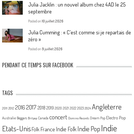
Julia Jacklin : un nouvel album chez 4AD le 25
septembre
Posted on
10 juillet 2026
Julia Cumming : « C’est comme si je repartais de
zéro »
Posted on
9 juillet 2026
PENDANT CE TEMPS SUR FACEBOOK
TAGS
Angleterre
2017
2016
2018
2019
2020
2021
2022
2023
2011
2012
2024
concert
Electro Pop
Australie
Canada
Beggars
Dream Pop
Britpop
Domino Records
Indie
Etats-Unis
Indie Pop
France
Indie Folk
Folk