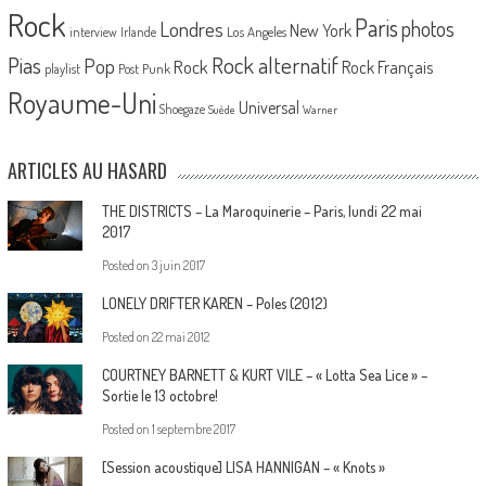
Rock
Paris
Londres
photos
New York
Los Angeles
interview
Irlande
Pias
Rock alternatif
Pop
Rock
Rock Français
playlist
Post Punk
Royaume-Uni
Universal
Shoegaze
Suède
Warner
ARTICLES AU HASARD
THE DISTRICTS – La Maroquinerie – Paris, lundi 22 mai
2017
Posted on
3 juin 2017
LONELY DRIFTER KAREN – Poles (2012)
Posted on
22 mai 2012
COURTNEY BARNETT & KURT VILE – « Lotta Sea Lice » –
Sortie le 13 octobre!
Posted on
1 septembre 2017
[Session acoustique] LISA HANNIGAN – « Knots »