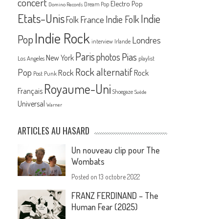
concert
Electro Pop
Dream Pop
Domino Records
Etats-Unis
Indie
France
Indie Folk
Folk
Indie Rock
Pop
Londres
interview
Irlande
Paris
Pias
photos
New York
Los Angeles
playlist
Rock alternatif
Pop
Rock
Rock
Post Punk
Royaume-Uni
Français
Shoegaze
Suède
Universal
Warner
ARTICLES AU HASARD
Un nouveau clip pour The
Wombats
Posted on
13 octobre 2022
FRANZ FERDINAND – The
Human Fear (2025)