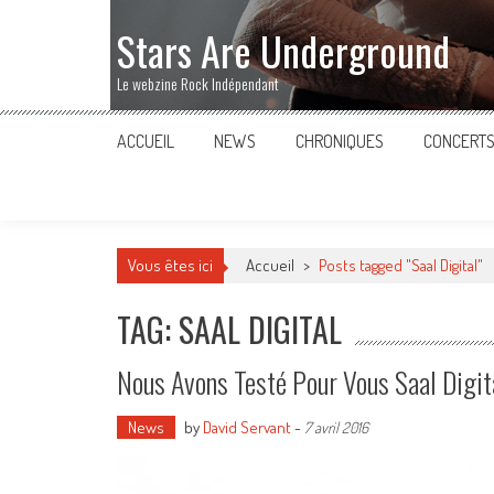
Stars Are Underground
Le webzine Rock Indépendant
ACCUEIL
NEWS
CHRONIQUES
CONCERT
Vous êtes ici
Accueil
>
Posts tagged "Saal Digital"
TAG: SAAL DIGITAL
Nous Avons Testé Pour Vous Saal Digit
News
by
David Servant
-
7 avril 2016