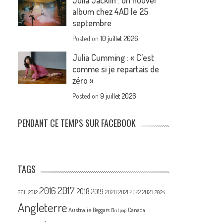
Julia Jacklin : un nouvel
album chez 4AD le 25
septembre
Posted on
10 juillet 2026
Julia Cumming : « C’est
comme si je repartais de
zéro »
Posted on
9 juillet 2026
PENDANT CE TEMPS SUR FACEBOOK
TAGS
2017
2016
2018
2019
2020
2021
2022
2023
2011
2012
2024
Angleterre
Australie
Canada
Beggars
Britpop