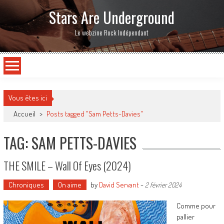
Stars Are Underground
Le webzine Rock Indépendant
Vous êtes ici
Accueil
>
Posts tagged "Sam Petts-Davies"
TAG: SAM PETTS-DAVIES
THE SMILE – Wall Of Eyes (2024)
Chroniques
On aime
by
David Servant
-
2 février 2024
Comme pour
pallier