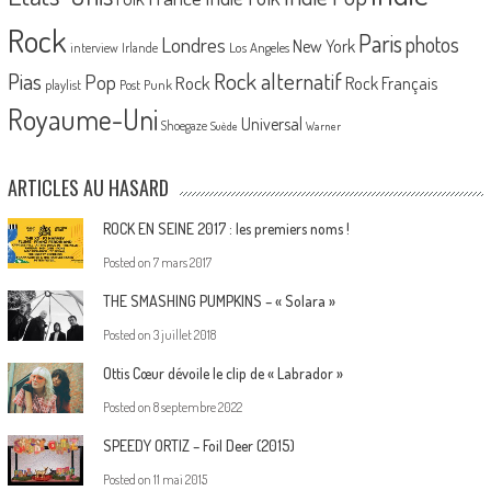
Rock
Paris
Londres
photos
New York
Los Angeles
interview
Irlande
Pias
Rock alternatif
Pop
Rock
Rock Français
playlist
Post Punk
Royaume-Uni
Universal
Shoegaze
Suède
Warner
ARTICLES AU HASARD
ROCK EN SEINE 2017 : les premiers noms !
Posted on
7 mars 2017
THE SMASHING PUMPKINS – « Solara »
Posted on
3 juillet 2018
Ottis Cœur dévoile le clip de « Labrador »
Posted on
8 septembre 2022
SPEEDY ORTIZ – Foil Deer (2015)
Posted on
11 mai 2015