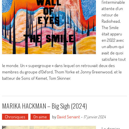
l’interminable
attente d’un
retour de
Radiohead,
The Smile
était apparu
en 2022 avec
un album qui
avait de quoi
satisfaire tout
le monde. Un « supergroupe » dans lequel on retrouvait deux des
membres du groupe d’Oxford, Thom Yorke et Jonny Greenwood, et le
batteur de Sons of Kemet, Tom Skinner.
MARIKA HACKMAN – Big Sigh (2024)
Chroniques
On aime
by
David Servant
-
17 janvier 2024
Le dernier