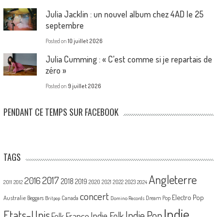
Julia Jacklin : un nouvel album chez 4AD le 25
septembre
Posted on
10 juillet 2026
Julia Cumming : « C’est comme si je repartais de
zéro »
Posted on
9 juillet 2026
PENDANT CE TEMPS SUR FACEBOOK
TAGS
Angleterre
2017
2016
2018
2019
2020
2021
2022
2023
2011
2012
2024
concert
Electro Pop
Australie
Canada
Beggars
Dream Pop
Britpop
Domino Records
Indie
Etats-Unis
Indie Pop
France
Indie Folk
Folk