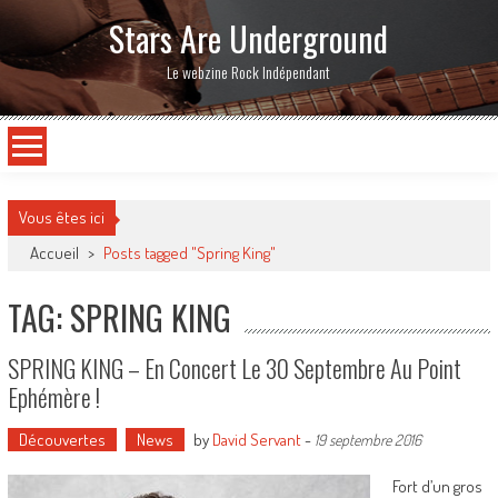
Stars Are Underground
Le webzine Rock Indépendant
Vous êtes ici
Accueil
>
Posts tagged "Spring King"
TAG: SPRING KING
SPRING KING – En Concert Le 30 Septembre Au Point
Ephémère !
Découvertes
News
by
David Servant
-
19 septembre 2016
Fort d’un gros