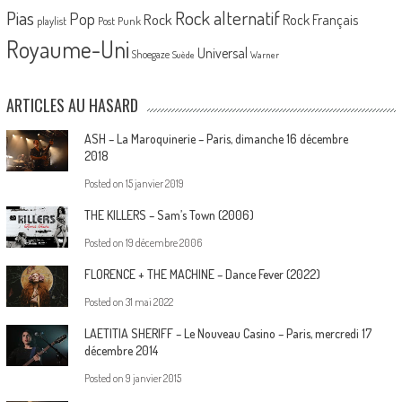
Pias
Rock alternatif
Pop
Rock
Rock Français
playlist
Post Punk
Royaume-Uni
Universal
Shoegaze
Suède
Warner
ARTICLES AU HASARD
ASH – La Maroquinerie – Paris, dimanche 16 décembre
2018
Posted on
15 janvier 2019
THE KILLERS – Sam’s Town (2006)
Posted on
19 décembre 2006
FLORENCE + THE MACHINE – Dance Fever (2022)
Posted on
31 mai 2022
LAETITIA SHERIFF – Le Nouveau Casino – Paris, mercredi 17
décembre 2014
Posted on
9 janvier 2015