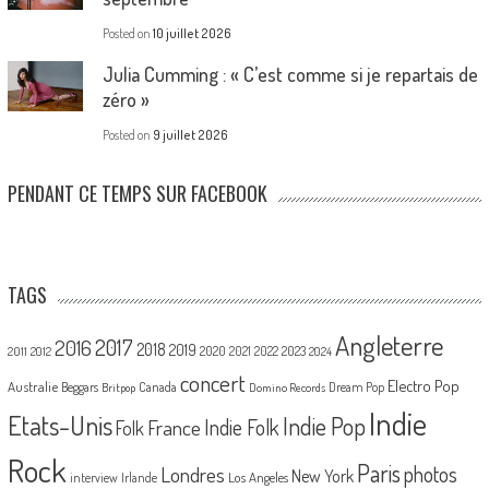
Posted on
10 juillet 2026
Julia Cumming : « C’est comme si je repartais de
zéro »
Posted on
9 juillet 2026
PENDANT CE TEMPS SUR FACEBOOK
TAGS
Angleterre
2017
2016
2018
2019
2020
2021
2022
2023
2011
2012
2024
concert
Electro Pop
Australie
Canada
Beggars
Dream Pop
Britpop
Domino Records
Indie
Etats-Unis
Indie Pop
France
Indie Folk
Folk
Rock
Paris
Londres
photos
New York
Los Angeles
interview
Irlande