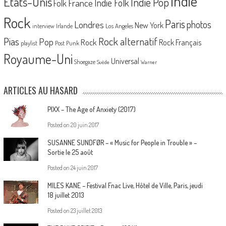
Indie
Etats-Unis
Indie Pop
France
Indie Folk
Folk
Rock
Paris
Londres
photos
New York
Los Angeles
interview
Irlande
Pias
Rock alternatif
Pop
Rock
Rock Français
playlist
Post Punk
Royaume-Uni
Universal
Shoegaze
Suède
Warner
ARTICLES AU HASARD
PIXX – The Age of Anxiety (2017)
Posted on
20 juin 2017
SUSANNE SUNDFØR – « Music for People in Trouble » –
Sortie le 25 août
Posted on
24 juin 2017
MILES KANE – Festival Fnac Live, Hôtel de Ville, Paris, jeudi
18 juillet 2013
Posted on
23 juillet 2013