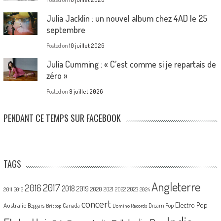
Julia Jacklin : un nouvel album chez 4AD le 25
septembre
Posted on
10 juillet 2026
Julia Cumming : « C’est comme si je repartais de
zéro »
Posted on
9 juillet 2026
PENDANT CE TEMPS SUR FACEBOOK
TAGS
Angleterre
2017
2016
2018
2019
2020
2021
2022
2023
2011
2012
2024
concert
Electro Pop
Australie
Canada
Beggars
Dream Pop
Britpop
Domino Records