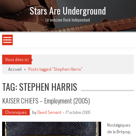
Stars Are Underground
Le webzine Rock Indépendant
Vous êtes ici
Accueil
>
Posts tagged "Stephen Harris"
TAG: STEPHEN HARRIS
KAISER CHIEFS – Employment (2005)
Chroniques
by
David Servant
-
17 octobre 2005
Nostalgiques
de la Britpop,