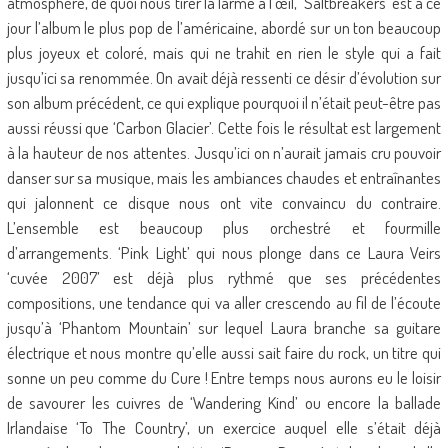
atmosphère, de quoi nous tirer la larme à l’œil, ‘Saltbreakers’ est à ce
jour l’album le plus pop de l’américaine, abordé sur un ton beaucoup
plus joyeux et coloré, mais qui ne trahit en rien le style qui a fait
jusqu’ici sa renommée. On avait déjà ressenti ce désir d’évolution sur
son album précédent, ce qui explique pourquoi il n’était peut-être pas
aussi réussi que ‘Carbon Glacier’. Cette fois le résultat est largement
à la hauteur de nos attentes. Jusqu’ici on n’aurait jamais cru pouvoir
danser sur sa musique, mais les ambiances chaudes et entraînantes
qui jalonnent ce disque nous ont vite convaincu du contraire.
L’ensemble est beaucoup plus orchestré et fourmille
d’arrangements. ‘Pink Light’ qui nous plonge dans ce Laura Veirs
‘cuvée 2007’ est déjà plus rythmé que ses précédentes
compositions, une tendance qui va aller crescendo au fil de l’écoute
jusqu’à ‘Phantom Mountain’ sur lequel Laura branche sa guitare
électrique et nous montre qu’elle aussi sait faire du rock, un titre qui
sonne un peu comme du Cure ! Entre temps nous aurons eu le loisir
de savourer les cuivres de ‘Wandering Kind’ ou encore la ballade
Irlandaise ‘To The Country’, un exercice auquel elle s’était déjà