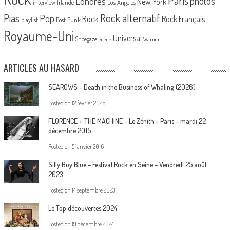
Londres
photos
New York
Los Angeles
interview
Irlande
Pias
Rock alternatif
Pop
Rock
Rock Français
playlist
Post Punk
Royaume-Uni
Universal
Shoegaze
Suède
Warner
ARTICLES AU HASARD
SEAROWS – Death in the Business of Whaling (2026)
Posted on
12 février 2026
FLORENCE + THE MACHINE – Le Zénith – Paris – mardi 22
décembre 2015
Posted on
5 janvier 2016
Silly Boy Blue – Festival Rock en Seine – Vendredi 25 août
2023
Posted on
14 septembre 2023
Le Top découvertes 2024
Posted on
19 décembre 2024