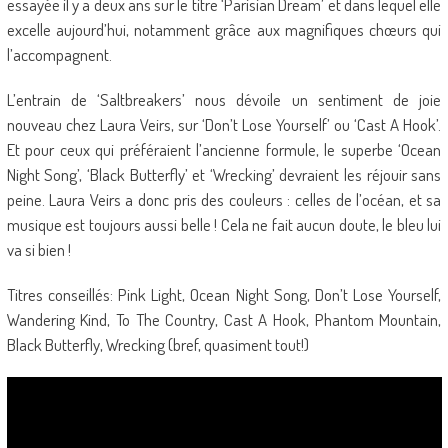
essayée il y a deux ans sur le titre ‘Parisian Dream’ et dans lequel elle
excelle aujourd’hui, notamment grâce aux magnifiques chœurs qui
l’accompagnent.
L’entrain de ‘Saltbreakers’ nous dévoile un sentiment de joie
nouveau chez Laura Veirs, sur ‘Don’t Lose Yourself’ ou ‘Cast A Hook’.
Et pour ceux qui préféraient l’ancienne formule, le superbe ‘Ocean
Night Song’, ‘Black Butterfly’ et ‘Wrecking’ devraient les réjouir sans
peine. Laura Veirs a donc pris des couleurs : celles de l’océan, et sa
musique est toujours aussi belle ! Cela ne fait aucun doute, le bleu lui
va si bien !
Titres conseillés: Pink Light, Ocean Night Song, Don’t Lose Yourself,
Wandering Kind, To The Country, Cast A Hook, Phantom Mountain,
Black Butterfly, Wrecking (bref, quasiment tout!)