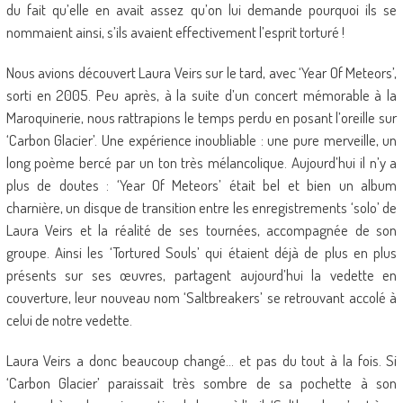
du fait qu’elle en avait assez qu’on lui demande pourquoi ils se
nommaient ainsi, s’ils avaient effectivement l’esprit torturé !
Nous avions découvert Laura Veirs sur le tard, avec ‘Year Of Meteors’,
sorti en 2005. Peu après, à la suite d’un concert mémorable à la
Maroquinerie, nous rattrapions le temps perdu en posant l’oreille sur
‘Carbon Glacier’. Une expérience inoubliable : une pure merveille, un
long poème bercé par un ton très mélancolique. Aujourd’hui il n’y a
plus de doutes : ‘Year Of Meteors’ était bel et bien un album
charnière, un disque de transition entre les enregistrements ‘solo’ de
Laura Veirs et la réalité de ses tournées, accompagnée de son
groupe. Ainsi les ‘Tortured Souls’ qui étaient déjà de plus en plus
présents sur ses œuvres, partagent aujourd’hui la vedette en
couverture, leur nouveau nom ‘Saltbreakers’ se retrouvant accolé à
celui de notre vedette.
Laura Veirs a donc beaucoup changé… et pas du tout à la fois. Si
‘Carbon Glacier’ paraissait très sombre de sa pochette à son