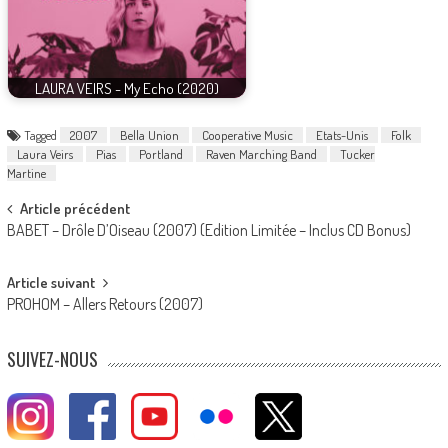
LAURA VEIRS - My Echo (2020)
Tagged
2007
Bella Union
Cooperative Music
Etats-Unis
Folk
Laura Veirs
Pias
Portland
Raven Marching Band
Tucker
Martine
Post
Article précédent
BABET – Drôle D’Oiseau (2007) (Edition Limitée – Inclus CD Bonus)
navigation
Article suivant
PROHOM – Allers Retours (2007)
SUIVEZ-NOUS