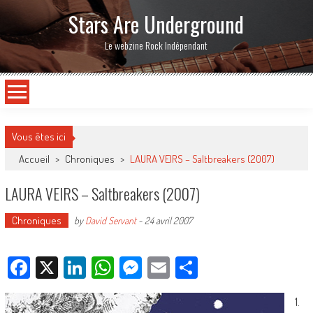
Stars Are Underground
Le webzine Rock Indépendant
Vous êtes ici
Accueil
>
Chroniques
>
LAURA VEIRS – Saltbreakers (2007)
LAURA VEIRS – Saltbreakers (2007)
Chroniques
by
David Servant
-
24 avril 2007
Facebook
X
LinkedIn
WhatsApp
Messenger
Email
Partager
1.