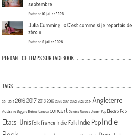
septembre
Posted on
10 juillet 2026
Julia Cumming : « C’est comme si je repartais de
zéro »
Posted on
9 juillet 2026
PENDANT CE TEMPS SUR FACEBOOK
TAGS
Angleterre
2017
2016
2018
2019
2020
2021
2022
2023
2011
2012
2024
concert
Electro Pop
Australie
Canada
Beggars
Dream Pop
Britpop
Domino Records
Indie
Etats-Unis
Indie Pop
France
Indie Folk
Folk
Rock
Paris