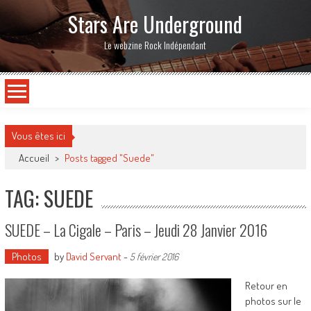
Stars Are Underground
Le webzine Rock Indépendant
Vous êtes ici
Accueil
>
Posts tagged "Suede"
TAG: SUEDE
SUEDE – La Cigale – Paris – Jeudi 28 Janvier 2016
Photos
by
David Servant
-
5 février 2016
Retour en
photos sur le