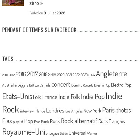
zéro »
Posted on
9 juillet 2026
PENDANT CE TEMPS SUR FACEBOOK
TAGS
Angleterre
2017
2016
2018
2019
2020
2021
2022
2023
2011
2012
2024
concert
Electro Pop
Australie
Canada
Beggars
Dream Pop
Britpop
Domino Records
Indie
Etats-Unis
Indie Pop
France
Indie Folk
Folk
Rock
Paris
Londres
photos
New York
Los Angeles
interview
Irlande
Pias
Rock alternatif
Pop
Rock
Rock Français
playlist
Post Punk
Royaume-Uni
Universal
Shoegaze
Suède
Warner