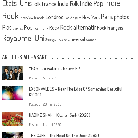
Indie
Etats-Unis
Indie Pop
France
Indie Folk
Folk
Rock
Paris
Londres
photos
New York
Los Angeles
interview
Irlande
Pias
Rock alternatif
Pop
Rock
Rock Français
playlist
Post Punk
Royaume-Uni
Universal
Shoegaze
Suède
Warner
ARTICLES AU HASARD
YEAST – « Water » – Nouvel EP
Posted on
5 mai 2016
EXSONVALDES – Near The Edge Of Something Beautiful
(2009)
Posted on
20 mai 2009
NADINE SHAH – Kitchen Sink (2020)
Posted on
1 juillet 2020
THE CURE – The Head On The Door (1985)