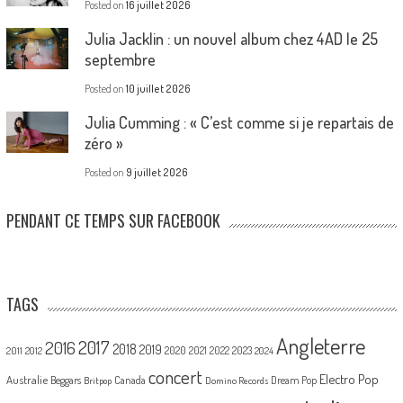
Posted on
16 juillet 2026
Julia Jacklin : un nouvel album chez 4AD le 25
septembre
Posted on
10 juillet 2026
Julia Cumming : « C’est comme si je repartais de
zéro »
Posted on
9 juillet 2026
PENDANT CE TEMPS SUR FACEBOOK
TAGS
Angleterre
2017
2016
2018
2019
2020
2021
2022
2023
2011
2012
2024
concert
Electro Pop
Australie
Canada
Beggars
Dream Pop
Britpop
Domino Records