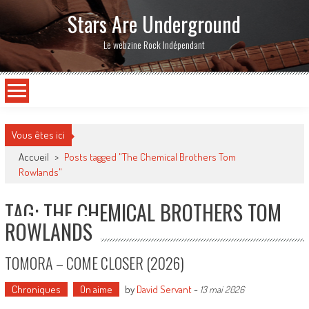
Stars Are Underground
Le webzine Rock Indépendant
Vous êtes ici
Accueil
>
Posts tagged "The Chemical Brothers Tom
Rowlands"
TAG: THE CHEMICAL BROTHERS TOM
ROWLANDS
TOMORA – COME CLOSER (2026)
Chroniques
On aime
by
David Servant
-
13 mai 2026