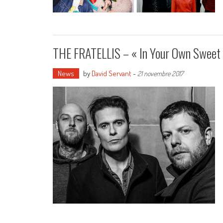
THE FRATELLIS – « In Your Own Sweet 
News
by
David Servant
-
21 novembre 2017