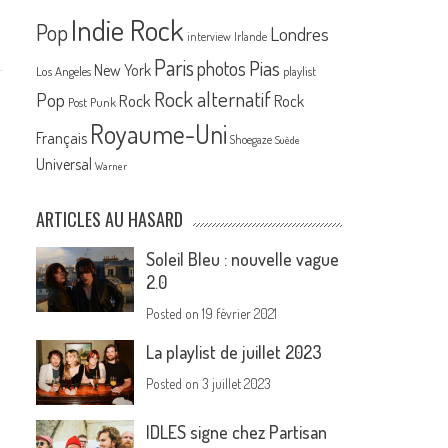
Indie Rock
Pop
Londres
interview
Irlande
Paris
Pias
photos
New York
Los Angeles
playlist
Rock alternatif
Pop
Rock
Rock
Post Punk
Royaume-Uni
Français
Shoegaze
Suède
Universal
Warner
ARTICLES AU HASARD
Soleil Bleu : nouvelle vague
2.0
Posted on
19 février 2021
La playlist de juillet 2023
Posted on
3 juillet 2023
IDLES signe chez Partisan