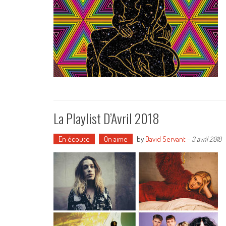
La Playlist D’Avril 2018
En écoute
On aime
by
David Servant
-
3 avril 2018