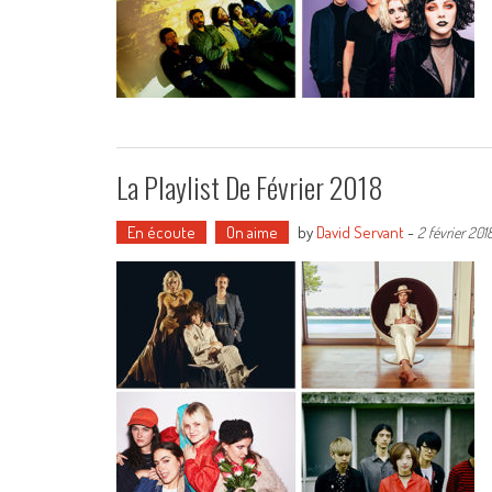
La Playlist De Février 2018
En écoute
On aime
by
David Servant
-
2 février 201