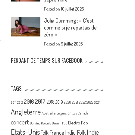
Posted on
10 juillet 2026
Julia Cumming : « C’est
comme si je repartais de
zéro »
Posted on
9 juillet 2026
PENDANT CE TEMPS SUR FACEBOOK
e
TAGS
s
2017
2016
2018
2019
2020
2021
2022
2023
2011
2012
2024
Angleterre
Australie
Canada
Beggars
Britpop
concert
Electro Pop
Dream Pop
Domino Records
Etats-Unis
Indie
France
Indie Folk
Folk