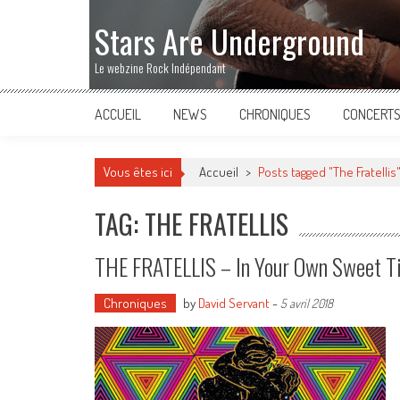
Stars Are Underground
Le webzine Rock Indépendant
ACCUEIL
NEWS
CHRONIQUES
CONCERT
Vous êtes ici
Accueil
>
Posts tagged "The Fratellis
TAG: THE FRATELLIS
THE FRATELLIS – In Your Own Sweet T
Chroniques
by
David Servant
-
5 avril 2018