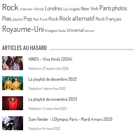
Rock
Paris
Londres
photos
New York
Los Angeles
interview
Irlande
Pias
Rock alternatif
Pop
Rock
Rock Français
playlist
Post Punk
Royaume-Uni
Universal
Shoegaze
Suède
Warner
ARTICLES AU HASARD
HINDS – Viva Hinds (2024)
Posted on
27 septembre 2024
La playlist de décembre 2022
Posted on
1 décembre 2022
La playlist de novembre 2023
Posted on
3 novembre 2023
Sam Fender – L’Olympia, Paris – Mardi 4 mars 2025
Posted on
14 mars 2025