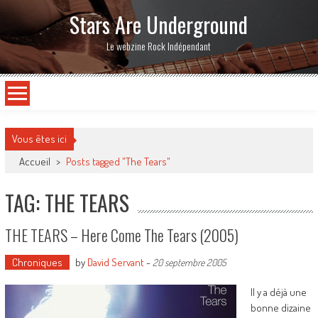
Stars Are Underground
Le webzine Rock Indépendant
Vous êtes ici
Accueil
>
Posts tagged "The Tears"
TAG: THE TEARS
THE TEARS – Here Come The Tears (2005)
Chroniques
by
David Servant
-
20 septembre 2005
Il y a déjà une
bonne dizaine