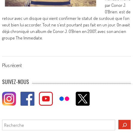
par Conor J.
O’Brien. est de
retour avec un disque qui vient confirmer le statut de surdoué que l’on
veut bien lui accorder. Tout ne s’est pourtant pas fait en un jour. On avait
déjà chroniqué un album de Conor J. O’Brien en 2007, avec son ancien
groupe The Immediate.
Posts
Plus récent
navigation
SUIVEZ-NOUS
Rechercher