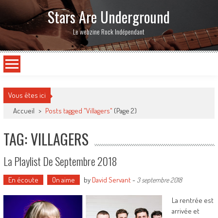
Stars Are Underground
Le webzine Rock Indépendant
Vous êtes ici
Accueil
>
Posts tagged "Villagers"
(Page 2)
TAG: VILLAGERS
La Playlist De Septembre 2018
En écoute
On aime
by
David Servant
-
3 septembre 2018
La rentrée est
arrivée et