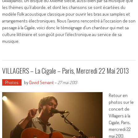
{Awayland}, un disque du XXIème siècle, aussi bien par sa musique que
les thèmes qu’il aborde, et dont les chansons se sont écartées du
modèle Folk acoustique classique pour ouvrir les bras aux samples et
arrangements électroniques. Nous l’avons rencontré à l’occasion de son
passage à la Cigale, voici donc le témoignage d’un chanteur qui met sa
culture littéraire et son goût pour l’électronique au service de sa
musique.
VILLAGERS – La Cigale – Paris, Mercredi 22 Mai 2013
Photos
by
David Servant
-
27 mai 2013
Retour en
photos sur le
concert de
Villagers à la
Cigale, Paris,
mercredi 22
mai 2013.