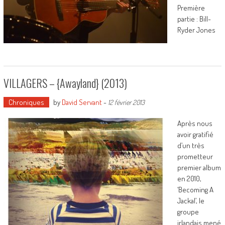
Première
partie : Bill-
Ryder Jones
VILLAGERS – {Awayland} (2013)
Chroniques
by
David Servant
-
12 février 2013
Après nous
avoir gratifié
d’un très
prometteur
premier album
en 2010,
‘Becoming A
Jackal’, le
groupe
irlandais mené