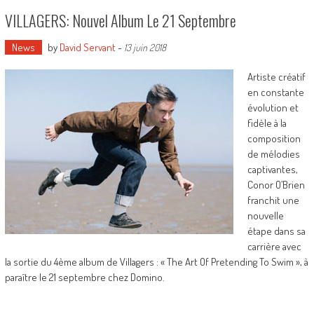
VILLAGERS: Nouvel Album Le 21 Septembre
News
by
David Servant
-
13 juin 2018
Artiste créatif
en constante
évolution et
fidèle à la
composition
de mélodies
captivantes,
Conor O’Brien
franchit une
nouvelle
étape dans sa
carrière avec
la sortie du 4ème album de Villagers : « The Art Of Pretending To Swim », à
paraître le 21 septembre chez Domino.