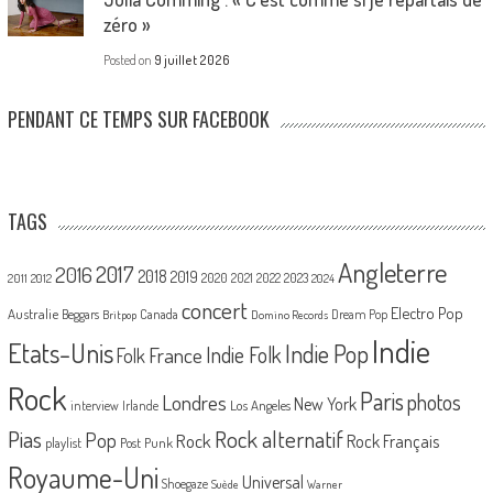
zéro »
Posted on
9 juillet 2026
PENDANT CE TEMPS SUR FACEBOOK
TAGS
Angleterre
2017
2016
2018
2019
2020
2021
2022
2023
2011
2012
2024
concert
Electro Pop
Australie
Canada
Beggars
Dream Pop
Britpop
Domino Records
Indie
Etats-Unis
Indie Pop
France
Indie Folk
Folk
Rock
Paris
Londres
photos
New York
Los Angeles
interview
Irlande
Pias
Rock alternatif
Pop
Rock
Rock Français
playlist
Post Punk
Royaume-Uni
Universal
Shoegaze
Suède
Warner