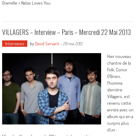
Granville + Natas Loves You.
VILLAGERS – Interview – Paris – Mercredi 22 Mai 2013
Interviews
by
David Servant
-
29 mai 2013
Hier nouveau
chantre de la
Folk, Conor
O’Brien,
l’homme
derrière
Villagers, est
revenu cette
année avec un
album qui en a
surpris plus
d’un :