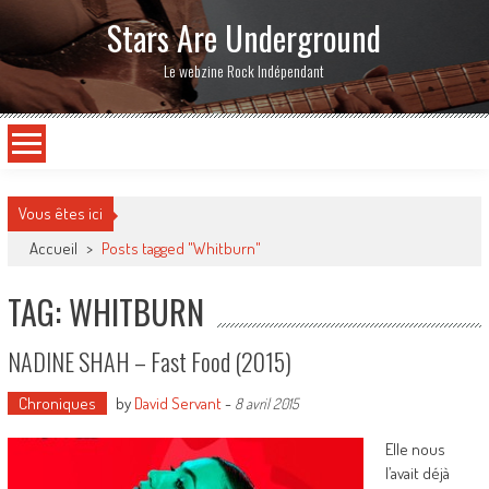
Stars Are Underground
Le webzine Rock Indépendant
Vous êtes ici
Accueil
>
Posts tagged "Whitburn"
TAG: WHITBURN
NADINE SHAH – Fast Food (2015)
Chroniques
by
David Servant
-
8 avril 2015
Elle nous
l’avait déjà