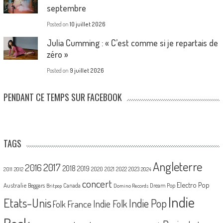
septembre
Posted on
10 juillet 2026
Julia Cumming : « C’est comme si je repartais de
zéro »
Posted on
9 juillet 2026
PENDANT CE TEMPS SUR FACEBOOK
TAGS
Angleterre
2017
2016
2018
2019
2020
2021
2022
2023
2011
2012
2024
concert
Electro Pop
Australie
Canada
Beggars
Dream Pop
Britpop
Domino Records
Indie
Etats-Unis
Indie Pop
France
Indie Folk
Folk