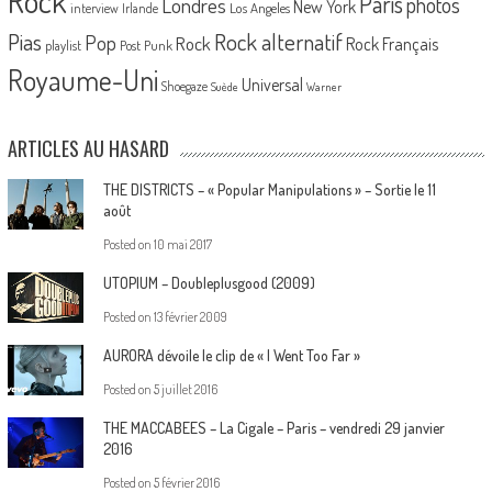
Rock
Paris
Londres
photos
New York
Los Angeles
interview
Irlande
Pias
Rock alternatif
Pop
Rock
Rock Français
playlist
Post Punk
Royaume-Uni
Universal
Shoegaze
Suède
Warner
ARTICLES AU HASARD
THE DISTRICTS – « Popular Manipulations » – Sortie le 11
août
Posted on
10 mai 2017
UTOPIUM – Doubleplusgood (2009)
Posted on
13 février 2009
AURORA dévoile le clip de « I Went Too Far »
Posted on
5 juillet 2016
THE MACCABEES – La Cigale – Paris – vendredi 29 janvier
2016
Posted on
5 février 2016