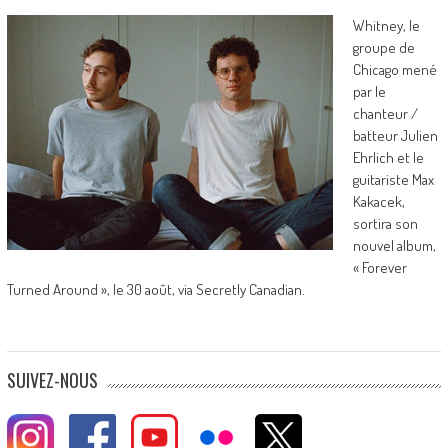
Whitney, le
groupe de
Chicago mené
par le
chanteur /
batteur Julien
Ehrlich et le
guitariste Max
Kakacek,
sortira son
nouvel album,
« Forever
Turned Around », le 30 août, via Secretly Canadian.
SUIVEZ-NOUS