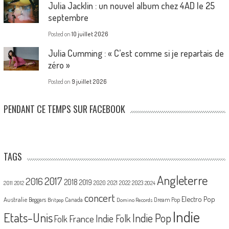
Julia Jacklin : un nouvel album chez 4AD le 25
septembre
Posted on
10 juillet 2026
Julia Cumming : « C’est comme si je repartais de
zéro »
Posted on
9 juillet 2026
PENDANT CE TEMPS SUR FACEBOOK
TAGS
Angleterre
2017
2016
2018
2019
2020
2021
2022
2023
2011
2012
2024
concert
Electro Pop
Australie
Canada
Beggars
Dream Pop
Britpop
Domino Records
Indie
Etats-Unis
Indie Pop
France
Indie Folk
Folk