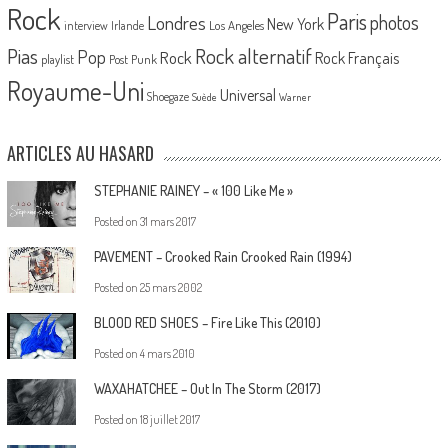
Rock
Paris
Londres
photos
New York
Los Angeles
interview
Irlande
Pias
Rock alternatif
Pop
Rock
Rock Français
playlist
Post Punk
Royaume-Uni
Universal
Shoegaze
Suède
Warner
ARTICLES AU HASARD
STEPHANIE RAINEY – « 100 Like Me »
Posted on
31 mars 2017
PAVEMENT – Crooked Rain Crooked Rain (1994)
Posted on
25 mars 2002
BLOOD RED SHOES – Fire Like This (2010)
Posted on
4 mars 2010
WAXAHATCHEE – Out In The Storm (2017)
Posted on
18 juillet 2017