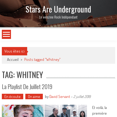
Stars Are Underground
Le webzine Rock Indépendant
Vous êtes ici
Accueil
>
Posts tagged "Whitney"
TAG: WHITNEY
La Playlist De Juillet 2019
En écoute
On aime
by
David Servant
-
2 juillet 2019
Et voilà, la
première