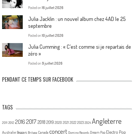
Posted on
16 juillet 2026
Julia Jacklin : un nouvel album chez 4AD le 25
septembre
Posted on
10 juillet 2026
Julia Cumming : « C’est comme si je repartais de
zéro »
Posted on
9 juillet 2026
PENDANT CE TEMPS SUR FACEBOOK
TAGS
Angleterre
2017
2016
2018
2019
2020
2021
2022
2023
2011
2012
2024
concert
Electro Pop
Australie
Canada
Beggars
Dream Pop
Britpop
Domino Records