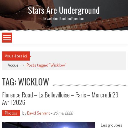
Stars Are Underground
Le webzine Rock Indépendant
Vous êtes ici
Accueil
>
Posts tagged "Wicklow"
TAG: WICKLOW
Florence Road – La Bellevilloise – Paris – Mercredi 29
Avril 2026
Photos
by
David Servant
-
26 mai 2026
Les groupes