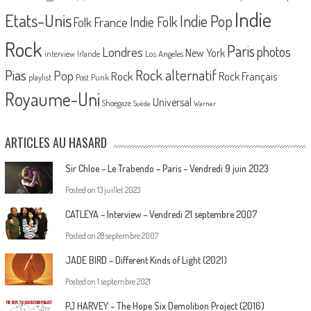
Indie
Etats-Unis
Indie Pop
France
Indie Folk
Folk
Rock
Paris
Londres
photos
New York
Los Angeles
interview
Irlande
Pias
Rock alternatif
Pop
Rock
Rock Français
playlist
Post Punk
Royaume-Uni
Universal
Shoegaze
Suède
Warner
ARTICLES AU HASARD
Sir Chloe – Le Trabendo – Paris – Vendredi 9 juin 2023
Posted on
13 juillet 2023
CATLEYA – Interview – Vendredi 21 septembre 2007
Posted on
28 septembre 2007
JADE BIRD – Different Kinds of Light (2021)
Posted on
1 septembre 2021
PJ HARVEY – The Hope Six Demolition Project (2016)