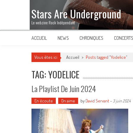
Stars Are Underground
Le webzine Rock Indépendant
ACCUEIL
NEWS
CHRONIQUES
CONCERT
Vous êtes ici
Accueil
>
Posts tagged "Yodelice"
TAG: YODELICE
La Playlist De Juin 2024
En écoute
On aime
by
David Servant
-
3 juin 2024