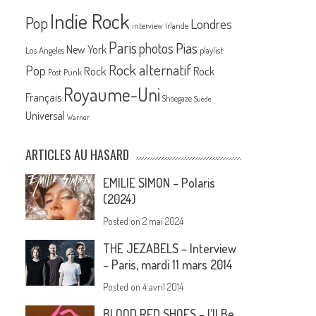
Indie Rock
Pop
Londres
interview
Irlande
Paris
Pias
photos
New York
Los Angeles
playlist
Rock alternatif
Pop
Rock
Rock
Post Punk
Royaume-Uni
Français
Shoegaze
Suède
Universal
Warner
ARTICLES AU HASARD
EMILIE SIMON – Polaris
(2024)
Posted on
2 mai 2024
THE JEZABELS – Interview
– Paris, mardi 11 mars 2014
Posted on
4 avril 2014
BLOOD RED SHOES – I’ll Be