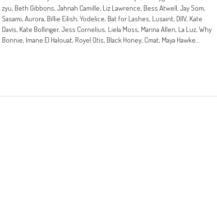
zyu, Beth Gibbons, Jahnah Camille, Liz Lawrence, Bess Atwell, Jay Som,
Sasami, Aurora, Billie Eilish, Yodelice, Bat for Lashes, Lusaint, DIIV, Kate
Davis, Kate Bollinger, Jess Cornelius, Liela Moss, Marina Allen, La Luz, Why
Bonnie, Imane El Halouat, Royel Otis, Black Honey, Cmat, Maya Hawke…