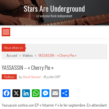
Stars Are Underground
Le webzine Rock Indépendant
Vous êtes ici
Accueil
>
Vidéos
>
YASSASSIN – « Cherry Pie »
YASSASSIN – « Cherry Pie »
Vidéos
by
David Servant
-
18 juillet 2017
Facebook
X
LinkedIn
WhatsApp
Messenger
Email
Partager
Yassassin sortira son EP « Vitamin Y » le 1er septembre. En attendant