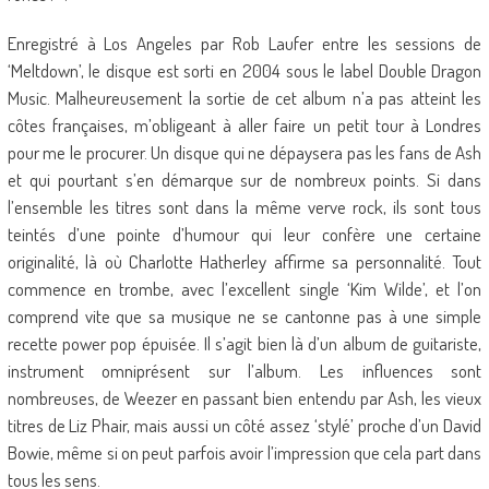
Enregistré à Los Angeles par Rob Laufer entre les sessions de
‘Meltdown’, le disque est sorti en 2004 sous le label Double Dragon
Music. Malheureusement la sortie de cet album n’a pas atteint les
côtes françaises, m’obligeant à aller faire un petit tour à Londres
pour me le procurer. Un disque qui ne dépaysera pas les fans de Ash
et qui pourtant s’en démarque sur de nombreux points. Si dans
l’ensemble les titres sont dans la même verve rock, ils sont tous
teintés d’une pointe d’humour qui leur confère une certaine
originalité, là où Charlotte Hatherley affirme sa personnalité. Tout
commence en trombe, avec l’excellent single ‘Kim Wilde’, et l’on
comprend vite que sa musique ne se cantonne pas à une simple
recette power pop épuisée. Il s’agit bien là d’un album de guitariste,
instrument omniprésent sur l’album. Les influences sont
nombreuses, de Weezer en passant bien entendu par Ash, les vieux
titres de Liz Phair, mais aussi un côté assez ‘stylé’ proche d’un David
Bowie, même si on peut parfois avoir l’impression que cela part dans
tous les sens.