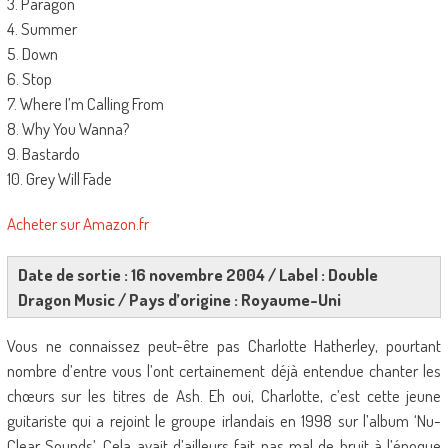
3. Paragon
4. Summer
5. Down
6. Stop
7. Where I’m Calling From
8. Why You Wanna?
9. Bastardo
10. Grey Will Fade
Acheter sur Amazon.fr
Date de sortie : 16 novembre 2004 / Label : Double
Dragon Music / Pays d’origine : Royaume-Uni
Vous ne connaissez peut-être pas Charlotte Hatherley, pourtant
nombre d’entre vous l’ont certainement déjà entendue chanter les
chœurs sur les titres de Ash. Eh oui, Charlotte, c’est cette jeune
guitariste qui a rejoint le groupe irlandais en 1998 sur l’album ‘Nu-
Clear Sounds’. Cela avait d’ailleurs fait pas mal de bruit à l’époque