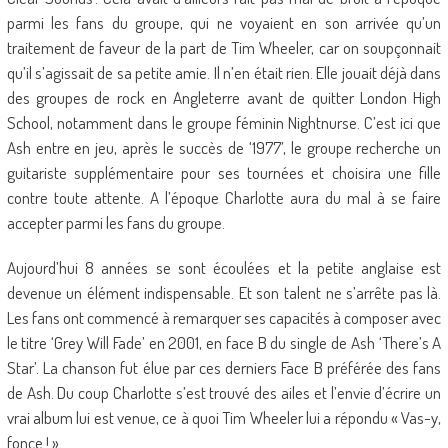
parmi les fans du groupe, qui ne voyaient en son arrivée qu’un
traitement de faveur de la part de Tim Wheeler, car on soupçonnait
qu’il s’agissait de sa petite amie. Il n’en était rien. Elle jouait déjà dans
des groupes de rock en Angleterre avant de quitter London High
School, notamment dans le groupe féminin Nightnurse. C’est ici que
Ash entre en jeu, après le succès de ‘1977’, le groupe recherche un
guitariste supplémentaire pour ses tournées et choisira une fille
contre toute attente. A l’époque Charlotte aura du mal à se faire
accepter parmi les fans du groupe.
Aujourd’hui 8 années se sont écoulées et la petite anglaise est
devenue un élément indispensable. Et son talent ne s’arrête pas là.
Les fans ont commencé à remarquer ses capacités à composer avec
le titre ‘Grey Will Fade’ en 2001, en face B du single de Ash ‘There’s A
Star’. La chanson fut élue par ces derniers Face B préférée des fans
de Ash. Du coup Charlotte s’est trouvé des ailes et l’envie d’écrire un
vrai album lui est venue, ce à quoi Tim Wheeler lui a répondu « Vas-y,
fonce ! ».