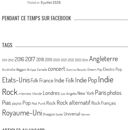
Posted on
9 juillet 2026
PENDANT CE TEMPS SUR FACEBOOK
TAGS
Angleterre
2017
2016
2018
2019
2020
2021
2022
2023
2011
2012
2024
concert
Electro Pop
Australie
Canada
Beggars
Dream Pop
Britpop
Domino Records
Indie
Etats-Unis
Indie Pop
France
Indie Folk
Folk
Rock
Paris
Londres
photos
New York
Los Angeles
interview
Irlande
Pias
Rock alternatif
Pop
Rock
Rock Français
playlist
Post Punk
Royaume-Uni
Universal
Shoegaze
Suède
Warner