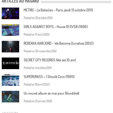
ARTICLES AU HASARD
METRIC – Le Bataclan – Paris, jeudi 15 octobre 2015
Posted on
23 octobre 2015
GIRLS AGAINST BOYS – House Of GVSB (1996)
Posted on
17 avril 2002
REBEKKA KARIJORD – We Become Ourselves (2012)
Posted on
20 novembre 2012
SECRET CITY RECORDS fête ses 10 ans!
Posted on
4 octobre 2016
SUPERGRASS – I Should Coco (1995)
Posted on
18 avril 2003
Un nouvel album en mai pour Blondshell
Posted on
21 janvier 2025