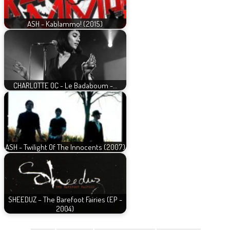
ASH - Kablammo! (2015)
CHARLOTTE OC - Le Badaboum -…
ASH - Twilight Of The Innocents (2007)
SHEEDUZ – The Barefoot Fairies (EP -
2004)