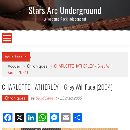
Stars Are Underground
Le webzine Rock Indépendant
Vous êtes ici
Accueil
>
Chroniques
>
CHARLOTTE HATHERLEY – Grey Will
Fade (2004)
CHARLOTTE HATHERLEY – Grey Will Fade (2004)
Chroniques
by
David Servant
-
25 mars 2005
Facebook
X
LinkedIn
WhatsApp
Messenger
Email
Partager