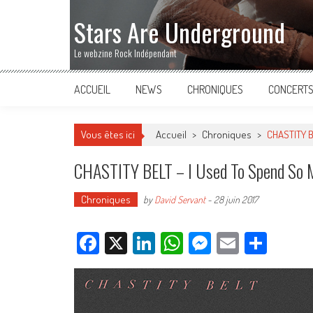
Stars Are Underground
Le webzine Rock Indépendant
ACCUEIL
NEWS
CHRONIQUES
CONCERT
Vous êtes ici
Accueil
>
Chroniques
>
CHASTITY B
CHASTITY BELT – I Used To Spend So 
Chroniques
by
David Servant
-
28 juin 2017
Facebook
X
LinkedIn
WhatsApp
Messenger
Email
Parta