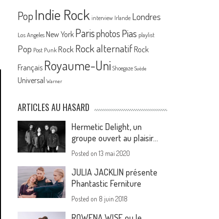
Indie Rock
Pop
Londres
interview
Irlande
Paris
Pias
photos
New York
Los Angeles
playlist
Rock alternatif
Pop
Rock
Rock
Post Punk
Royaume-Uni
Français
Shoegaze
Suède
Universal
Warner
ARTICLES AU HASARD
Hermetic Delight, un
groupe ouvert au plaisir…
Posted on
13 mai 2020
JULIA JACKLIN présente
Phantastic Ferniture
Posted on
8 juin 2018
ROWENA WISE ou le