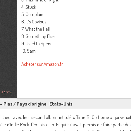
4. Stuck
5. Complain
6. It’s Obvious
7. What the Hell
8. Something Else
9. Used to Spend
10. 5am
Acheter sur Amazon.fr
 – Pias / Pays d’origine : Etats-Unis
fraîcheur avec leur second album intitulé « Time To Go Home » qui venai
le d’Indie Rock féministe Lo-Fi qui lui avait permis de faire partie de