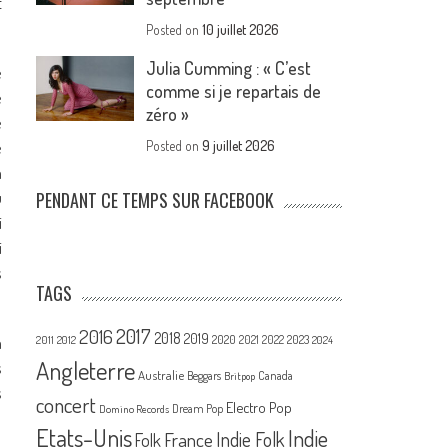
t
Posted on
10 juillet 2026
Julia Cumming : « C’est
e
comme si je repartais de
e
zéro »
e
e
Posted on
9 juillet 2026
a
u
PENDANT CE TEMPS SUR FACEBOOK
i
i
s
TAGS
2017
2016
2018
2019
2020
à
2021
2022
2023
2011
2012
2024
Angleterre
s
Australie
Canada
Beggars
Britpop
s
concert
Electro Pop
Dream Pop
Domino Records
Etats-Unis
Indie
France
Indie Folk
Folk