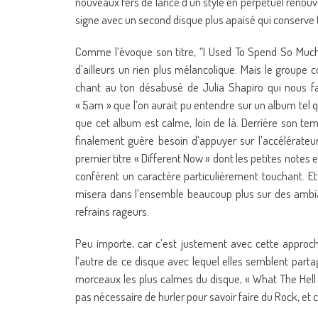
nouveaux fers de lance d’un style en perpétuel renouv
signe avec un second disque plus apaisé qui conserve t
Comme l’évoque son titre, “I Used To Spend So Muc
d’ailleurs un rien plus mélancolique. Mais le groupe
chant au ton désabusé de Julia Shapiro qui nous fai
« 5am » que l’on aurait pu entendre sur un album tel q
que cet album est calme, loin de là. Derrière son temp
finalement guère besoin d’appuyer sur l’accélérateu
premier titre « Different Now » dont les petites notes 
confèrent un caractère particulièrement touchant. Et
misera dans l’ensemble beaucoup plus sur des ambia
refrains rageurs.
Peu importe, car c’est justement avec cette approch
l’autre de ce disque avec lequel elles semblent parta
morceaux les plus calmes du disque, « What The Hell 
pas nécessaire de hurler pour savoir faire du Rock, et 