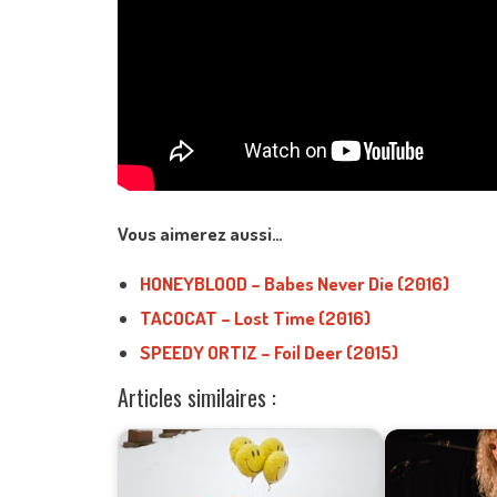
Vous aimerez aussi…
HONEYBLOOD – Babes Never Die (2016)
TACOCAT – Lost Time (2016)
SPEEDY ORTIZ – Foil Deer (2015)
Articles similaires :