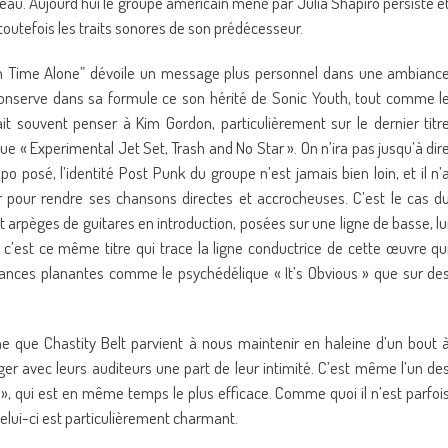
eau. Aujourd’hui le groupe américain mené par Julia Shapiro persiste e
outefois les traits sonores de son prédécesseur.
h Time Alone” dévoile un message plus personnel dans une ambianc
 conserve dans sa formule ce son hérité de Sonic Youth, tout comme l
t souvent penser à Kim Gordon, particulièrement sur le dernier titr
ue « Experimental Jet Set, Trash and No Star ». On n’ira pas jusqu’à dir
o posé, l’identité Post Punk du groupe n’est jamais bien loin, et il n’
r pour rendre ses chansons directes et accrocheuses. C’est le cas d
et arpèges de guitares en introduction, posées sur une ligne de basse, lu
 c’est ce même titre qui trace la ligne conductrice de cette œuvre qu
nces planantes comme le psychédélique « It’s Obvious » que sur de
e que Chastity Belt parvient à nous maintenir en haleine d’un bout 
ger avec leurs auditeurs une part de leur intimité. C’est même l’un de
», qui est en même temps le plus efficace. Comme quoi il n’est parfoi
celui-ci est particulièrement charmant.