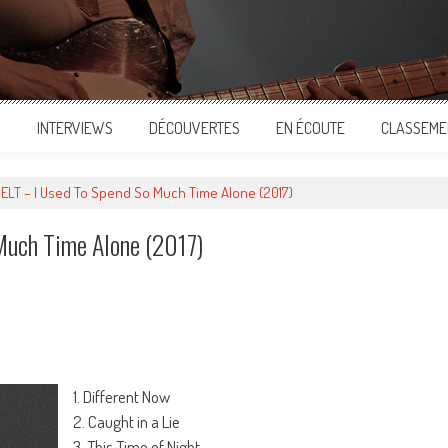
S
INTERVIEWS
DÉCOUVERTES
EN ÉCOUTE
CLASSEME
ELT – I Used To Spend So Much Time Alone (2017)
Much Time Alone (2017)
ger
1. Different Now
2. Caught in a Lie
3. This Time of Night