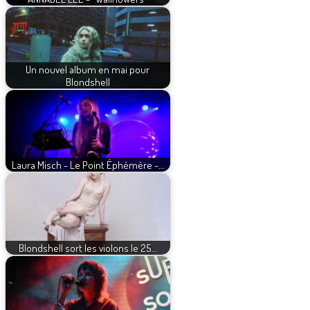
Un nouvel album en mai pour
Blondshell
Laura Misch - Le Point Éphémère -…
Blondshell sort les violons le 25…