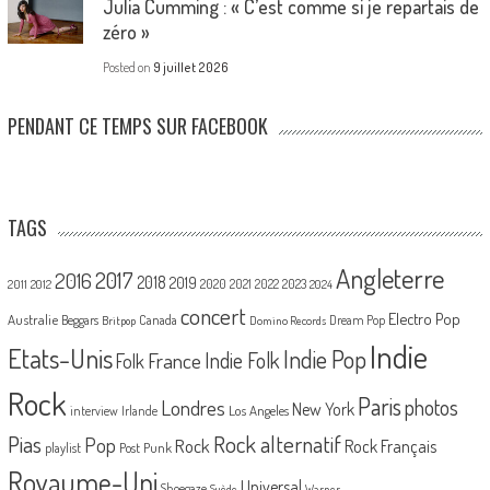
Julia Cumming : « C’est comme si je repartais de
zéro »
Posted on
9 juillet 2026
PENDANT CE TEMPS SUR FACEBOOK
TAGS
Angleterre
2017
2016
2018
2019
2020
2021
2022
2023
2011
2012
2024
concert
Electro Pop
Australie
Canada
Beggars
Dream Pop
Britpop
Domino Records
Indie
Etats-Unis
Indie Pop
France
Indie Folk
Folk
Rock
Paris
Londres
photos
New York
Los Angeles
interview
Irlande
Pias
Rock alternatif
Pop
Rock
Rock Français
playlist
Post Punk
Royaume-Uni
Universal
Shoegaze
Suède
Warner