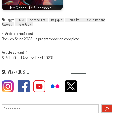
Jen Cloher - Le Supersonic -…
Tagged
2023
Annabel Lee
Belgique
Bruxelles
Howlin' Banana
Records
Indie Rock
Post
Article précédent
Rock en Seine 2023 : la programmation complète !
navigation
Article suivant
SIR CHLOE – I Am The Dog (2023)
SUIVEZ-NOUS
Rechercher