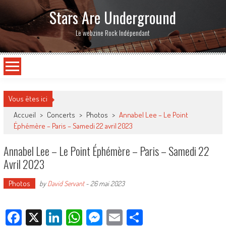
Stars Are Underground
Le webzine Rock Indépendant
Vous êtes ici
Accueil
>
Concerts
>
Photos
>
Annabel Lee – Le Point
Éphémère – Paris – Samedi 22 avril 2023
Annabel Lee – Le Point Éphémère – Paris – Samedi 22
Avril 2023
Photos
by
David Servant
-
26 mai 2023
Facebook
X
LinkedIn
WhatsApp
Messenger
Email
Partager