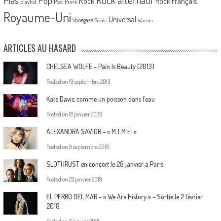
Pop
Rock
Rock Français
playlist
Post Punk
Royaume-Uni
Universal
Shoegaze
Suède
Warner
ARTICLES AU HASARD
CHELSEA WOLFE – Pain Is Beauty (2013)
Posted on
19 septembre 2013
Kate Davis, comme un poisson dans l’eau
Posted on
18 janvier 2023
ALEXANDRA SAVIOR – « M.T.M.E. »
Posted on
9 septembre 2016
SLOTHRUST en concert le 28 janvier à Paris
Posted on
23 janvier 2019
EL PERRO DEL MAR – « We Are History » – Sortie le 2 février
2018