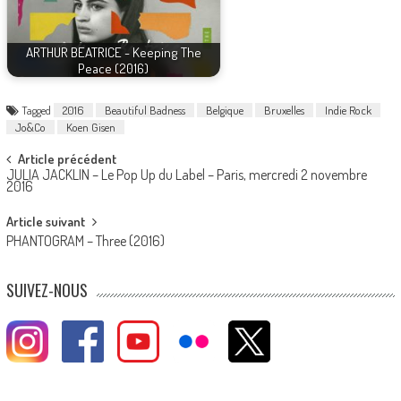
ARTHUR BEATRICE - Keeping The
Peace (2016)
Tagged
2016
Beautiful Badness
Belgique
Bruxelles
Indie Rock
Jo&Co
Koen Gisen
Post
Article précédent
JULIA JACKLIN – Le Pop Up du Label – Paris, mercredi 2 novembre
navigation
2016
Article suivant
PHANTOGRAM – Three (2016)
SUIVEZ-NOUS