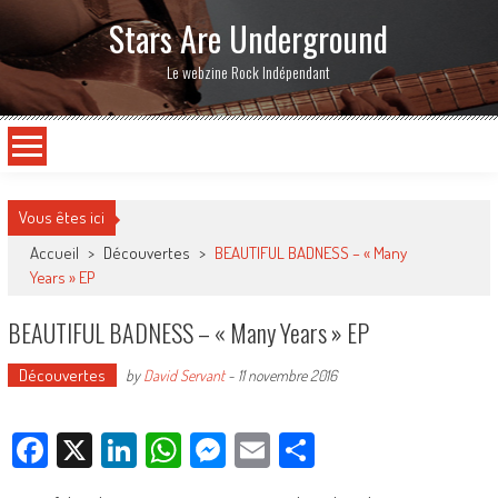
Stars Are Underground
Le webzine Rock Indépendant
Vous êtes ici
Accueil
>
Découvertes
>
BEAUTIFUL BADNESS – « Many
Years » EP
BEAUTIFUL BADNESS – « Many Years » EP
Découvertes
by
David Servant
-
11 novembre 2016
Facebook
X
LinkedIn
WhatsApp
Messenger
Email
Partager