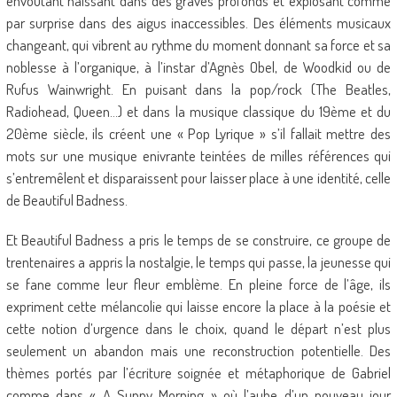
envoûtant naissant dans des graves profonds et explosant comme
par surprise dans des aigus inaccessibles. Des éléments musicaux
changeant, qui vibrent au rythme du moment donnant sa force et sa
noblesse à l’organique, à l’instar d’Agnès Obel, de Woodkid ou de
Rufus Wainwright. En puisant dans la pop/rock (The Beatles,
Radiohead, Queen…) et dans la musique classique du 19ème et du
20ème siècle, ils créent une « Pop Lyrique » s’il fallait mettre des
mots sur une musique enivrante teintées de milles références qui
s’entremêlent et disparaissent pour laisser place à une identité, celle
de Beautiful Badness.
Et Beautiful Badness a pris le temps de se construire, ce groupe de
trentenaires a appris la nostalgie, le temps qui passe, la jeunesse qui
se fane comme leur fleur emblème. En pleine force de l’âge, ils
expriment cette mélancolie qui laisse encore la place à la poésie et
cette notion d’urgence dans le choix, quand le départ n’est plus
seulement un abandon mais une reconstruction potentielle. Des
thèmes portés par l’écriture soignée et métaphorique de Gabriel
comme dans « A Sunny Morning » où l’aube d’un nouveau jour