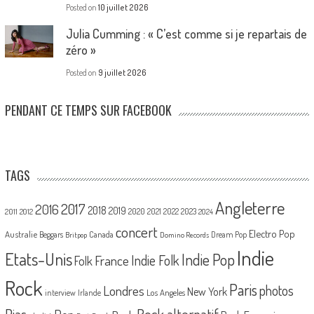
Posted on
10 juillet 2026
Julia Cumming : « C’est comme si je repartais de
zéro »
Posted on
9 juillet 2026
PENDANT CE TEMPS SUR FACEBOOK
TAGS
Angleterre
2017
2016
2018
2019
2020
2021
2022
2023
2011
2012
2024
concert
Electro Pop
Australie
Canada
Beggars
Dream Pop
Britpop
Domino Records
Indie
Etats-Unis
Indie Pop
France
Indie Folk
Folk
Rock
Paris
Londres
photos
New York
Los Angeles
interview
Irlande
Pias
Rock alternatif