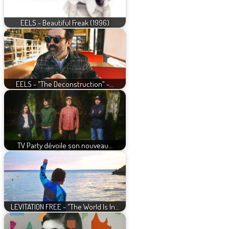
EELS - Beautiful Freak (1996)
EELS - "The Deconstruction" -…
TV Party dévoile son nouveau…
LEVITATION FREE - "The World Is In…