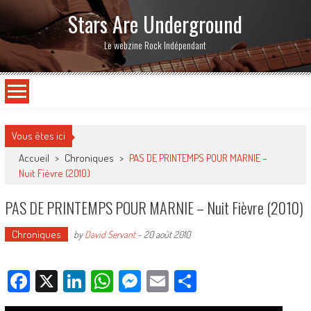
Stars Are Underground
Le webzine Rock Indépendant
Vous êtes ici
Accueil
>
Chroniques
>
PAS DE PRINTEMPS POUR MARNIE –
Nuit Fièvre (2010)
PAS DE PRINTEMPS POUR MARNIE – Nuit Fièvre (2010)
Chroniques
by
David Servant
-
20 août 2010
Facebook
X
LinkedIn
WhatsApp
Messenger
Email
Partager