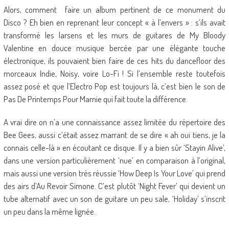
Alors, comment faire un album pertinent de ce monument du
Disco ? Eh bien en reprenant leur concept « à l’envers » : s’ils avait
transformé les larsens et les murs de guitares de My Bloody
Valentine en douce musique bercée par une élégante touche
électronique, ils pouvaient bien faire de ces hits du dancefloor des
morceaux Indie, Noisy, voire Lo-Fi ! Si l’ensemble reste toutefois
assez posé et que l’Electro Pop est toujours là, c’est bien le son de
Pas De Printemps Pour Marnie qui fait toute la différence.
A vrai dire on n’a une connaissance assez limitée du répertoire des
Bee Gees, aussi c’était assez marrant de se dire « ah oui tiens, je la
connais celle-là » en écoutant ce disque. Il y a bien sûr ‘Stayin Alive’,
dans une version particulièrement ‘nue’ en comparaison à l’original,
mais aussi une version très réussie ‘How Deep Is Your Love’ qui prend
des airs d’Au Revoir Simone. C’est plutôt ‘Night Fever’ qui devient un
tube alternatif avec un son de guitare un peu sale, ‘Holiday’ s’inscrit
un peu dans la même lignée.