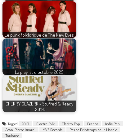
Le punk folklorique de The New Eves
La playlist d'octobre 2025
CHERRY GLAZERR - Stuffed & Ready
(2019)
Tagged
2010
Electro Folk
Electro Pop
France
Indie Pop
Jean-Pierre Isnardi
MVS Records
Pas de Printemps pour Marnie
Toulouse