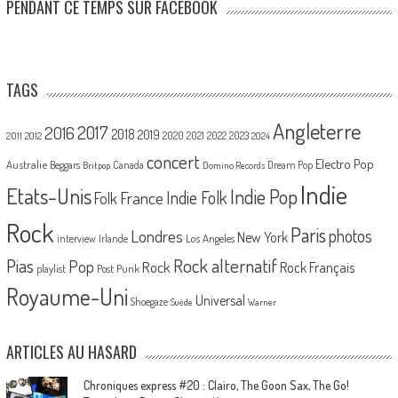
PENDANT CE TEMPS SUR FACEBOOK
TAGS
Angleterre
2017
2016
2018
2019
2020
2021
2022
2023
2011
2012
2024
concert
Electro Pop
Australie
Canada
Beggars
Dream Pop
Britpop
Domino Records
Indie
Etats-Unis
Indie Pop
France
Indie Folk
Folk
Rock
Paris
Londres
photos
New York
Los Angeles
interview
Irlande
Pias
Rock alternatif
Pop
Rock
Rock Français
playlist
Post Punk
Royaume-Uni
Universal
Shoegaze
Suède
Warner
ARTICLES AU HASARD
Chroniques express #20 : Clairo, The Goon Sax, The Go!