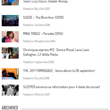
Team, Lucy Dacus, Sleater-Kinney…
Posted on
28 juillet 2021
SUEDE – The Blue Hour (2018)
Posted on
3 octobre 2018
MINA TINDLE – Parades (2014)
Posted on
26 septembre 2014
Chroniques express #12 : Donna Missal, Lane, Liam
Gallagher, JJ Wilde, Maita…
Posted on
1 septembre 2020
THE JOY FORMIDABLE : 4ème album le 28 septembre !
Posted on
13 juillet 2018
SLEEPER annonce sa reformation pour 4 dates de concert
Posted on
16 février 2017
ARCHIVES