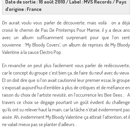
Date de sortie : 16 août 2010 / Label : MVS Records / Pays
d’origine : France
On aurait voulu vous parler de découverte, mais voilà : on a déjà
croisé le chemin de Pas De Printemps Pour Marnie, il y a deux ans
avec un album suffisamment surprenant pour que l’on sent
souvienne : ‘My Bloody Covers’, un album de reprises de My Bloody
Valentine à la sauce Electro Pop.
En revanche on peut plus facilement vous parler de redécouverte,
car le concept du groupe c’est bien ça, de faire du neuf avec du vieux.
Et on doit dire que si l’on avait cautionné leur premier essai, le groupe
s’exposait aujourd’hui d’emblée à plus de critiques et de méfiance en
raison du choix de l’artiste revisité, en l’occurrence les Bee Gees… A
travers ce choix se dégage pourtant un goût évident du challenge
qu’ils ont su relever haut la main, car la tâche n’était évidemment pas
aisée. Ah, évidemment My Bloody Valentine ça attirait l’attention, et il
ne valait mieux pas se planter d’ailleurs…