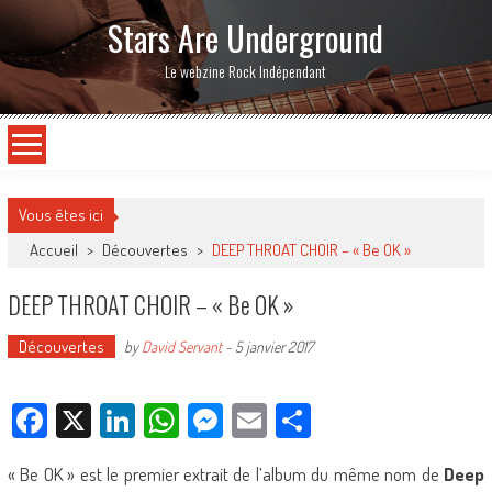
Stars Are Underground
Le webzine Rock Indépendant
Vous êtes ici
Accueil
>
Découvertes
>
DEEP THROAT CHOIR – « Be OK »
DEEP THROAT CHOIR – « Be OK »
Découvertes
by
David Servant
-
5 janvier 2017
Facebook
X
LinkedIn
WhatsApp
Messenger
Email
Partager
« Be OK » est le premier extrait de l’album du même nom de
Deep