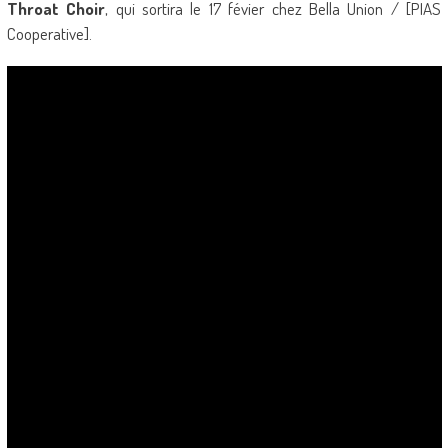
Throat Choir
, qui sortira le 17 févier chez Bella Union / [PIAS
Cooperative].