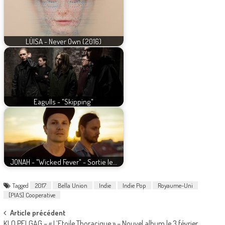
LÙISA - Never Own (2016)
Eagulls - "Skipping"
JONAH - "Wicked Fever" - Sortie le…
Tagged
2017
Bella Union
Indie
Indie Pop
Royaume-Uni
[PIAS] Cooperative
Post
Article précédent
KLO PELGAG – « L’Etoile Thoracique » – Nouvel album le 3 février