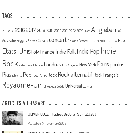
TAGS
Angleterre
2017
2016
2018
2019
2020
2021
2022
2023
2011
2012
2024
concert
Electro Pop
Australie
Canada
Beggars
Dream Pop
Britpop
Domino Records
Indie
Etats-Unis
Indie Pop
France
Indie Folk
Folk
Rock
Paris
Londres
photos
New York
Los Angeles
interview
Irlande
Pias
Rock alternatif
Pop
Rock
Rock Français
playlist
Post Punk
Royaume-Uni
Universal
Shoegaze
Suède
Warner
ARTICLES AU HASARD
OLIVER COLE – Father, Brother, Son (2020)
Posted on
17 novembre 2020