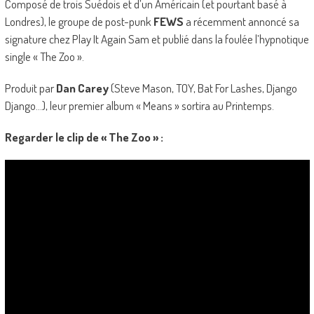
Composé de trois Suédois et d’un Américain (et pourtant basé à
Londres), le groupe de post-punk
FEWS
a récemment annoncé sa
signature chez Play It Again Sam et publié dans la foulée l’hypnotique
single « The Zoo ».
Produit par
Dan Carey
(Steve Mason, TOY, Bat For Lashes, Django
Django…), leur premier album « Means » sortira au Printemps.
Regarder le clip de « The Zoo » :