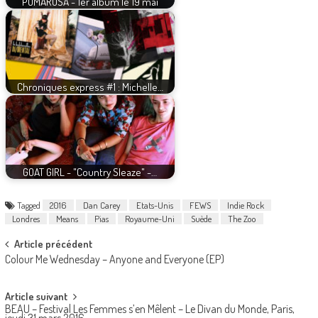
PUMAROSA - 1er album le 19 mai
Chroniques express #1 : Michelle…
GOAT GIRL - "Country Sleaze" -…
Tagged
2016
Dan Carey
Etats-Unis
FEWS
Indie Rock
Londres
Means
Pias
Royaume-Uni
Suède
The Zoo
Post
Article précédent
Colour Me Wednesday – Anyone and Everyone (EP)
navigation
Article suivant
BEAU – Festival Les Femmes s’en Mêlent – Le Divan du Monde, Paris,
jeudi 31 mars 2016