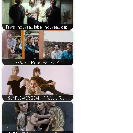
Fews : nouveau label, nouveau clip !
FEWS - "More than Ever"
SUNFLOWER BEAN - "I Was a Fool"