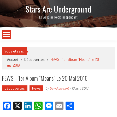
Stars Are Underground
Le webzine Rock Indépendant
Vous êtes ici
Accueil
>
Découvertes
>
FEWS – 1er album “Means” le 20
mai 2016
FEWS – 1er Album “Means” Le 20 Mai 2016
Découvertes
News
by
David Servant
-
13 avril 2016
Facebook
X
LinkedIn
WhatsApp
Messenger
Email
Partager