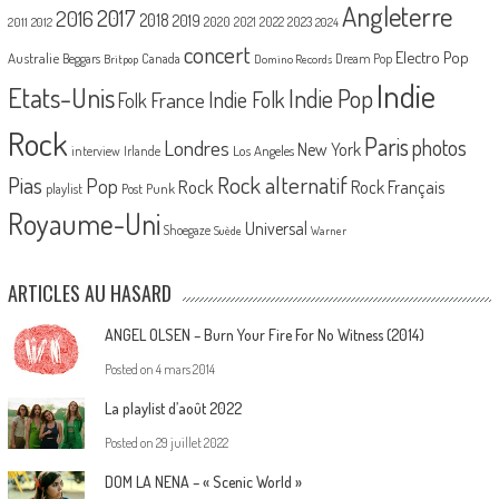
Angleterre
2017
2016
2018
2019
2020
2021
2022
2023
2011
2012
2024
concert
Electro Pop
Australie
Canada
Beggars
Dream Pop
Britpop
Domino Records
Indie
Etats-Unis
Indie Pop
France
Indie Folk
Folk
Rock
Paris
Londres
photos
New York
Los Angeles
interview
Irlande
Pias
Rock alternatif
Pop
Rock
Rock Français
playlist
Post Punk
Royaume-Uni
Universal
Shoegaze
Suède
Warner
ARTICLES AU HASARD
ANGEL OLSEN – Burn Your Fire For No Witness (2014)
Posted on
4 mars 2014
La playlist d’août 2022
Posted on
29 juillet 2022
DOM LA NENA – « Scenic World »