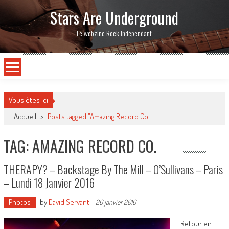
Stars Are Underground
Le webzine Rock Indépendant
Vous êtes ici
Accueil
>
Posts tagged "Amazing Record Co."
TAG: AMAZING RECORD CO.
THERAPY? – Backstage By The Mill – O’Sullivans – Paris
– Lundi 18 Janvier 2016
Photos
by
David Servant
-
26 janvier 2016
Retour en