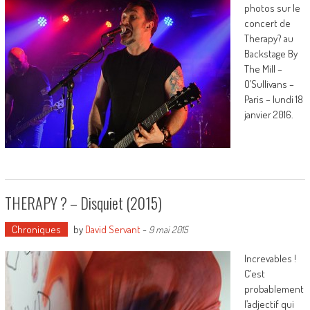
photos sur le
concert de
Therapy? au
Backstage By
The Mill –
O’Sullivans –
Paris – lundi 18
janvier 2016.
THERAPY ? – Disquiet (2015)
Chroniques
by
David Servant
-
9 mai 2015
Increvables !
C’est
probablement
l’adjectif qui