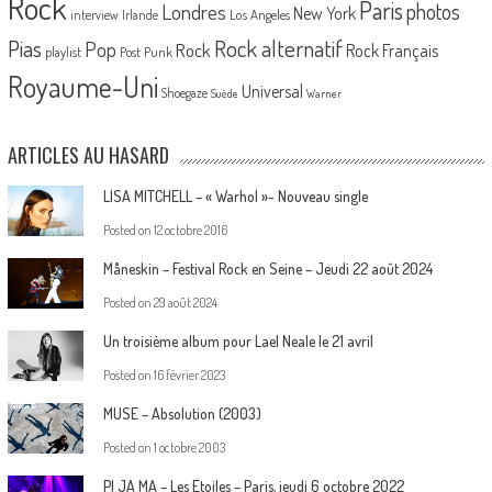
Rock
Paris
Londres
photos
New York
Los Angeles
interview
Irlande
Pias
Rock alternatif
Pop
Rock
Rock Français
playlist
Post Punk
Royaume-Uni
Universal
Shoegaze
Suède
Warner
ARTICLES AU HASARD
LISA MITCHELL – « Warhol »- Nouveau single
Posted on
12 octobre 2016
Måneskin – Festival Rock en Seine – Jeudi 22 août 2024
Posted on
29 août 2024
Un troisième album pour Lael Neale le 21 avril
Posted on
16 février 2023
MUSE – Absolution (2003)
Posted on
1 octobre 2003
PI JA MA – Les Etoiles – Paris, jeudi 6 octobre 2022